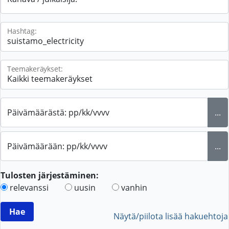
Hashtag:
Teemakeräykset:
Päivämäärästä: pp/kk/vvvv
...
Päivämäärään: pp/kk/vvvv
...
Tulosten järjestäminen:
relevanssi
uusin
vanhin
Näytä/piilota lisää hakuehtoja