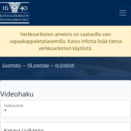
Verkkoarkiston aineisto on saatavilla vain
vapaakappaletyöasemilla. Katso
infosta
lisää tietoa
verkkoarkiston käytöstä.
Suomeksi
―
På svenska
―
In English
Videohaku
Hakusana:
Kanava / julkaisija: