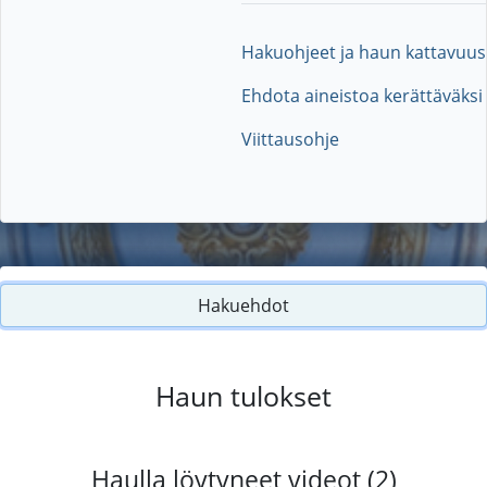
Hakuohjeet ja haun kattavuus
Ehdota aineistoa kerättäväksi
Viittausohje
Hakuehdot
Haun tulokset
Haulla löytyneet videot (2)