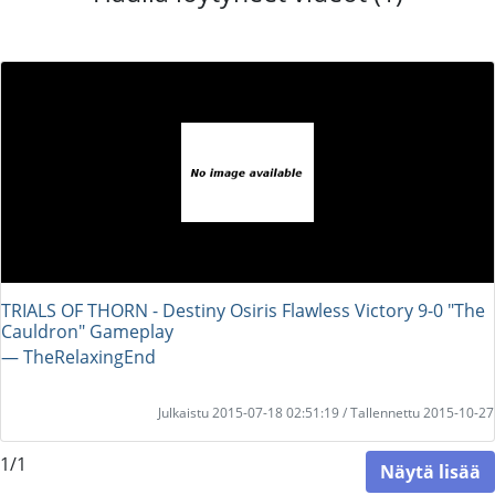
TRIALS OF THORN - Destiny Osiris Flawless Victory 9-0 "The
Cauldron" Gameplay
― TheRelaxingEnd
Julkaistu 2015-07-18 02:51:19 / Tallennettu 2015-10-27
1/1
Näytä lisää