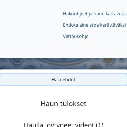
Hakuohjeet ja haun kattavuus
Ehdota aineistoa kerättäväksi
Viittausohje
Hakuehdot
Haun tulokset
Haulla löytyneet videot (1)