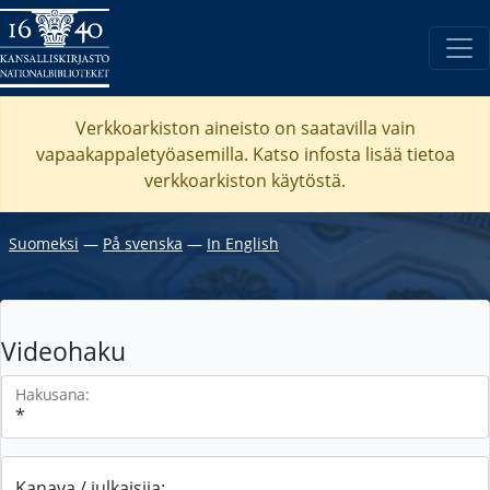
Verkkoarkiston aineisto on saatavilla vain
vapaakappaletyöasemilla. Katso
infosta
lisää tietoa
verkkoarkiston käytöstä.
Suomeksi
―
På svenska
―
In English
Videohaku
Hakusana:
Kanava / julkaisija: