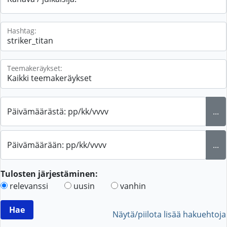
Hashtag:
Teemakeräykset:
Päivämäärästä: pp/kk/vvvv
...
Päivämäärään: pp/kk/vvvv
...
Tulosten järjestäminen:
relevanssi
uusin
vanhin
Näytä/piilota lisää hakuehtoja