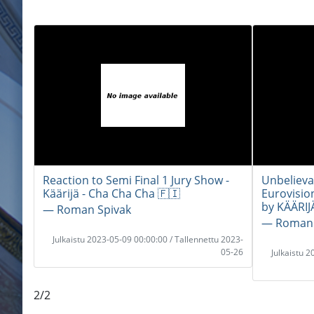
Reaction to Semi Final 1 Jury Show -
Unbelieva
Käärijä - Cha Cha Cha 🇫🇮
Eurovisio
by KÄÄRIJ
― Roman Spivak
― Roman 
Julkaistu 2023-05-09 00:00:00 / Tallennettu 2023-
05-26
Julkaistu 
2/2