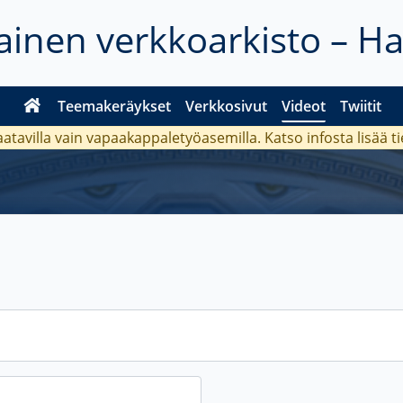
inen verkkoarkisto – H
Teemakeräykset
Verkkosivut
Videot
Twiitit
aatavilla vain vapaakappaletyöasemilla. Katso
infosta
lisää t