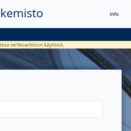
akemisto
Info
ietoa verkkoarkiston käytöstä.