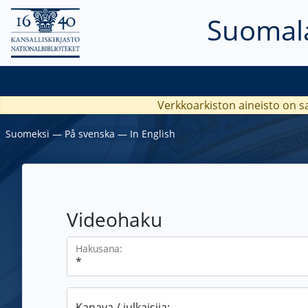
Suomala
Verkkoarkiston aineisto on s
Suomeksi
―
På svenska
―
In English
Videohaku
Hakusana:
Kanava / julkaisija: