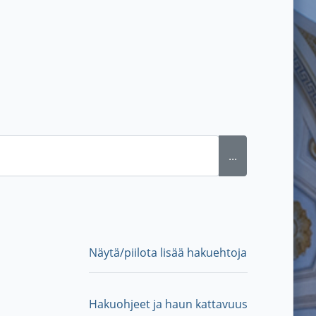
...
Näytä/piilota lisää hakuehtoja
Hakuohjeet ja haun kattavuus