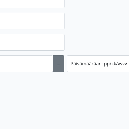
...
Päivämäärään: pp/kk/vvvv