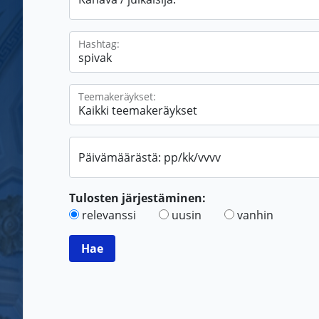
Hashtag:
Teemakeräykset:
Päivämäärästä: pp/kk/vvvv
Tulosten järjestäminen:
relevanssi
uusin
vanhin