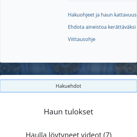
Hakuohjeet ja haun kattavuus
Ehdota aineistoa kerättäväksi
Viittausohje
Hakuehdot
Haun tulokset
Haulla löytyneet videot (7)