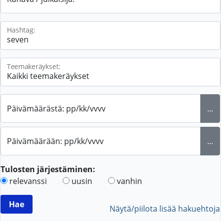
Hashtag:
Teemakeräykset:
Päivämäärästä: pp/kk/vvvv
...
Päivämäärään: pp/kk/vvvv
...
Tulosten järjestäminen:
relevanssi
uusin
vanhin
Näytä/piilota lisää hakuehtoja