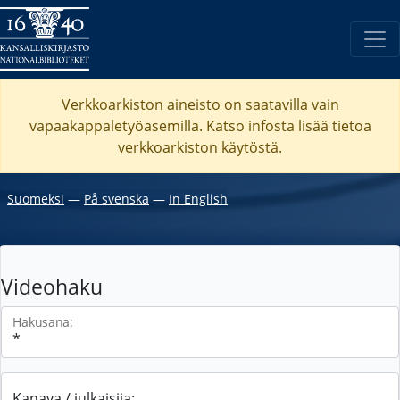
Verkkoarkiston aineisto on saatavilla vain
vapaakappaletyöasemilla. Katso
infosta
lisää tietoa
verkkoarkiston käytöstä.
Suomeksi
―
På svenska
―
In English
Videohaku
Hakusana:
Kanava / julkaisija: