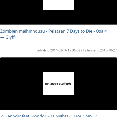
Zombien maihinnousu - Pelataan 7 Days to Die - Osa 4
― Glyffi
Julkaistu 2014-02-16 17:36:08 / Tallennettu 2015-10-27
♫ Hepodix feat. Kondor - 21 Nights (1 Hour Mix) ♫