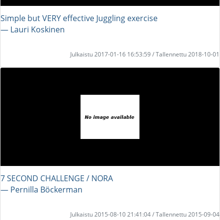
Simple but VERY effective Juggling exercise
― Lauri Koskinen
Julkaistu 2017-01-16 16:53:59 / Tallennettu 2018-10-01
7 SECOND CHALLENGE / NORA
― Pernilla Böckerman
Julkaistu 2015-08-10 21:41:04 / Tallennettu 2015-09-04