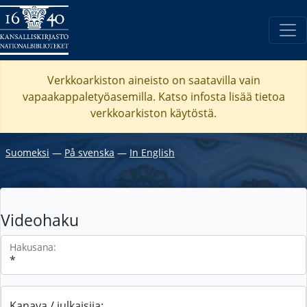
Verkkoarkiston aineisto on saatavilla vain
vapaakappaletyöasemilla. Katso
infosta
lisää tietoa
verkkoarkiston käytöstä.
Suomeksi
―
På svenska
―
In English
Videohaku
Hakusana:
Kanava / julkaisija: