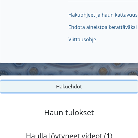
Hakuohjeet ja haun kattavuus
Ehdota aineistoa kerättäväksi
Viittausohje
Hakuehdot
Haun tulokset
Haulla löytyneet videot (1)