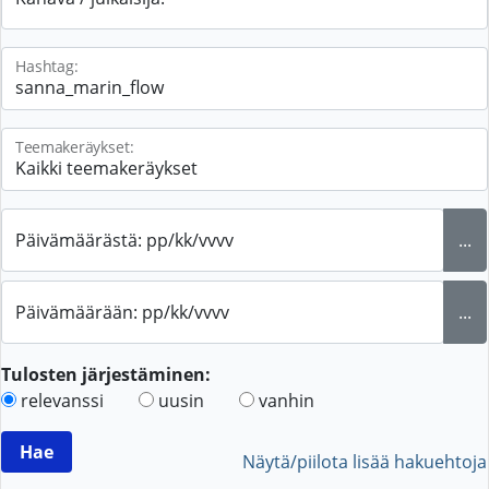
Hashtag:
Teemakeräykset:
Päivämäärästä: pp/kk/vvvv
...
Päivämäärään: pp/kk/vvvv
...
Tulosten järjestäminen:
relevanssi
uusin
vanhin
Näytä/piilota lisää hakuehtoja