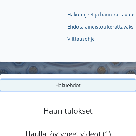
Hakuohjeet ja haun kattavuus
Ehdota aineistoa kerättäväksi
Viittausohje
Hakuehdot
Haun tulokset
Haulla löytyneet videot (1)