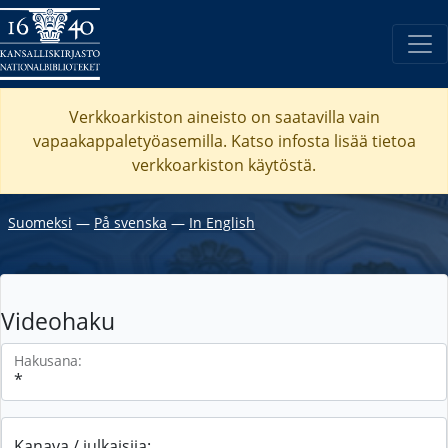
Verkkoarkiston aineisto on saatavilla vain
vapaakappaletyöasemilla. Katso
infosta
lisää tietoa
verkkoarkiston käytöstä.
Suomeksi
―
På svenska
―
In English
Videohaku
Hakusana:
Kanava / julkaisija: