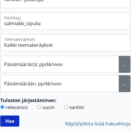
Hashtag:
Teemakeräykset:
Päivämäärästä: pp/kk/vvvv
...
Päivämäärään: pp/kk/vvvv
...
Tulosten järjestäminen:
relevanssi
uusin
vanhin
Näytä/piilota lisää hakuehtoja