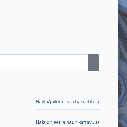
...
Näytä/piilota lisää hakuehtoja
Hakuohjeet ja haun kattavuus