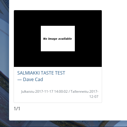
SALMIAKKI TASTE TEST
― Dave Cad
Julkaistu 2017-11-17 14:00:02 / Tallennettu 2017-
12-07
1/1