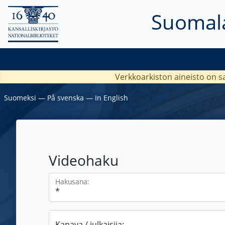
Suomala
Verkkoarkiston aineisto on s
Suomeksi
―
På svenska
―
In English
Videohaku
Hakusana:
Kanava / julkaisija: