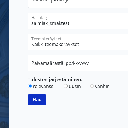
Hashtag:
Teemakeräykset:
Päivämäärästä: pp/kk/vvvv
Tulosten järjestäminen:
relevanssi
uusin
vanhin