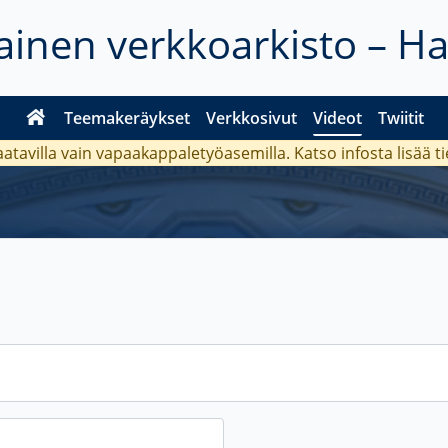
inen verkkoarkisto – H
Teemakeräykset
Verkkosivut
Videot
Twiitit
aatavilla vain vapaakappaletyöasemilla. Katso
infosta
lisää t