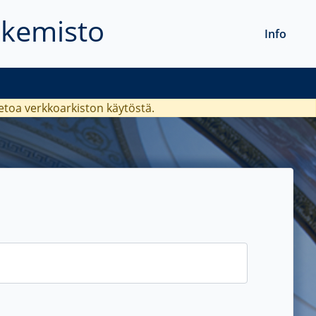
akemisto
Info
ietoa verkkoarkiston käytöstä.