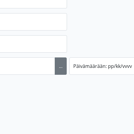
...
Päivämäärään: pp/kk/vvvv