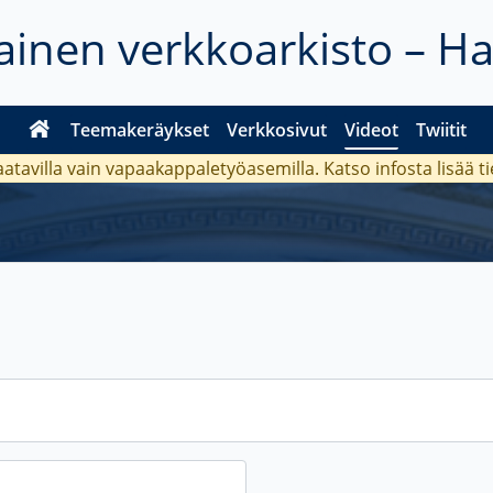
inen verkkoarkisto – H
Teemakeräykset
Verkkosivut
Videot
Twiitit
aatavilla vain vapaakappaletyöasemilla. Katso
infosta
lisää t