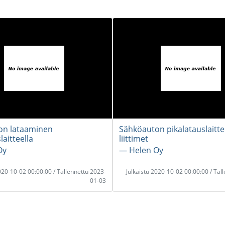
on lataaminen
Sähköauton pikalatauslaitt
laitteella
liittimet
Oy
― Helen Oy
2020-10-02 00:00:00 / Tallennettu 2023-
Julkaistu 2020-10-02 00:00:00 / Tal
01-03