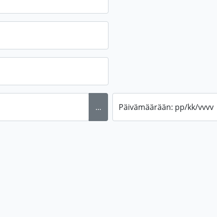
...
Päivämäärään: pp/kk/vvvv