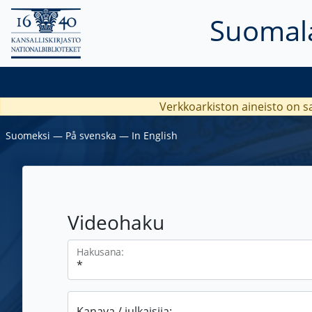
Suomala
Verkkoarkiston aineisto on s
Suomeksi
―
På svenska
―
In English
Videohaku
Hakusana:
Kanava / julkaisija: