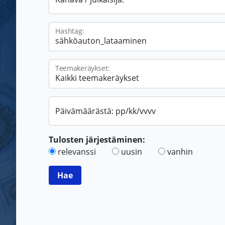
Hashtag:
Teemakeräykset:
Päivämäärästä: pp/kk/vvvv
Tulosten järjestäminen:
relevanssi
uusin
vanhin