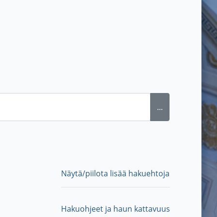
...
Näytä/piilota lisää hakuehtoja
Hakuohjeet ja haun kattavuus