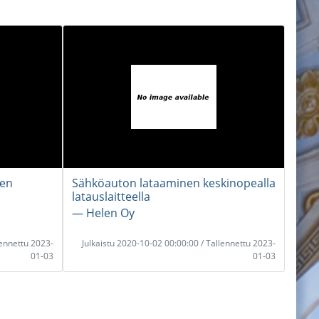
een
Sähköauton lataaminen keskinopealla
latauslaitteella
― Helen Oy
lennettu 2023-
Julkaistu 2020-10-02 00:00:00 / Tallennettu 2023-
01-03
01-03