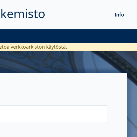
akemisto
Info
ietoa verkkoarkiston käytöstä.