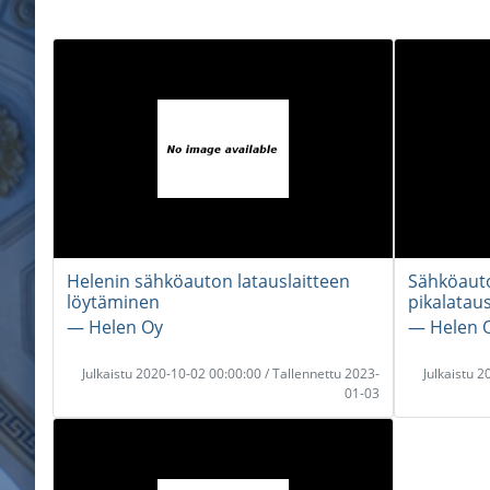
Helenin sähköauton latauslaitteen
Sähköaut
löytäminen
pikalataus
― Helen Oy
― Helen 
Julkaistu 2020-10-02 00:00:00 / Tallennettu 2023-
Julkaistu 
01-03