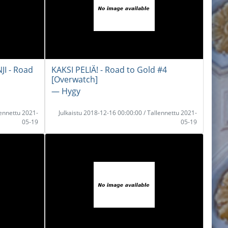
I - Road
KAKSI PELIÄ! - Road to Gold #4
[Overwatch]
― Hygy
lennettu 2021-
Julkaistu 2018-12-16 00:00:00 / Tallennettu 2021-
05-19
05-19