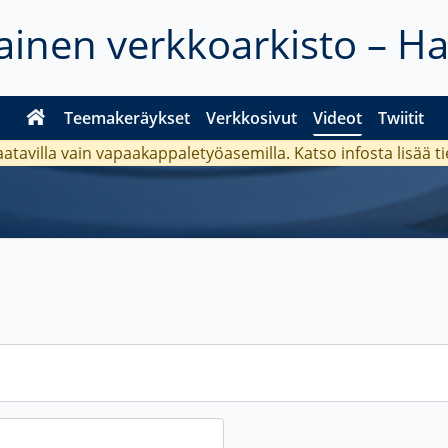
inen verkkoarkisto – H
Teemakeräykset
Verkkosivut
Videot
Twiitit
aatavilla vain vapaakappaletyöasemilla. Katso
infosta
lisää t