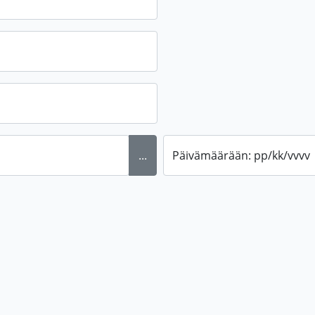
...
Päivämäärään: pp/kk/vvvv