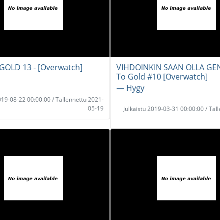
GOLD 13 - [Overwatch]
VIHDOINKIN SAAN OLLA GENJ
To Gold #10 [Overwatch]
― Hygy
2019-08-22 00:00:00 / Tallennettu 2021-
05-19
Julkaistu 2019-03-31 00:00:00 / Tal