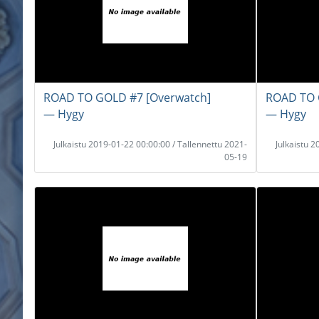
ROAD TO GOLD #7 [Overwatch]
ROAD TO 
― Hygy
― Hygy
Julkaistu 2019-01-22 00:00:00 / Tallennettu 2021-
Julkaistu 
05-19