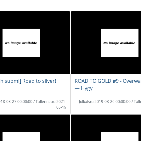
h suomi] Road to silver!
ROAD TO GOLD #9 - Overwa
― Hygy
2018-08-27 00:00:00 / Tallennettu 2021-
Julkaistu 2019-03-26 00:00:00 / Tal
05-19