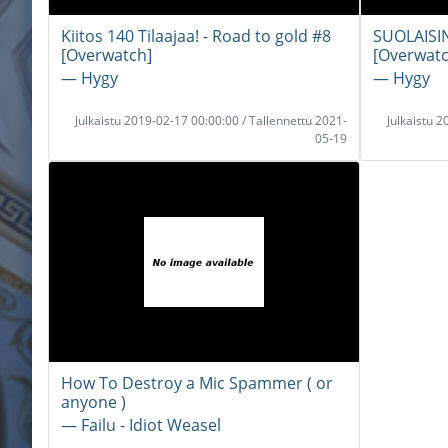
Kiitos 140 Tilaajaa! - Road to gold #8
SUOLAISIN
[Overwatch]
[Overwatc
― Hygy
― Hygy
Julkaistu 2019-02-17 00:00:00 / Tallennettu 2021-
Julkaistu 
05-19
How To Destroy a Mic Spammer ( or
anyone )
― Failu - Idiot Weasel