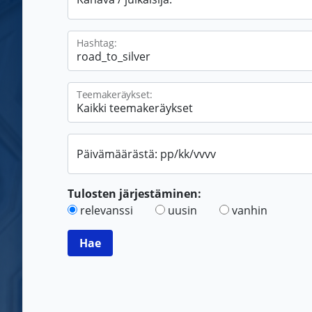
Hashtag:
Teemakeräykset:
Päivämäärästä: pp/kk/vvvv
Tulosten järjestäminen:
relevanssi
uusin
vanhin