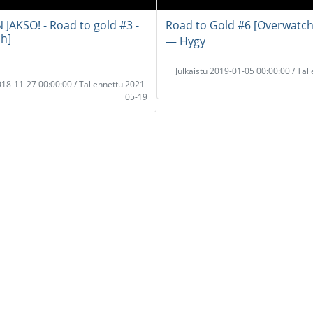
 JAKSO! - Road to gold #3 -
Road to Gold #6 [Overwatch
h]
― Hygy
Julkaistu 2019-01-05 00:00:00 / Tal
2018-11-27 00:00:00 / Tallennettu 2021-
05-19