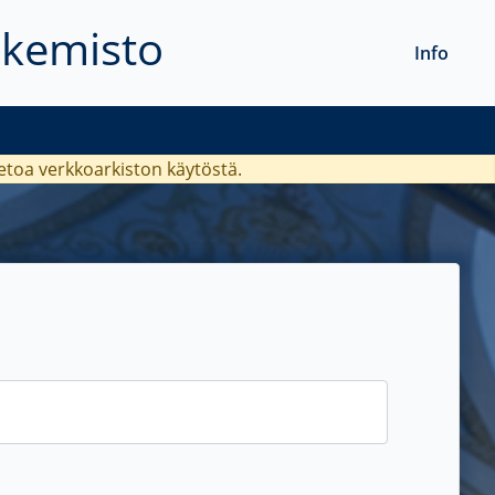
akemisto
Info
ietoa verkkoarkiston käytöstä.