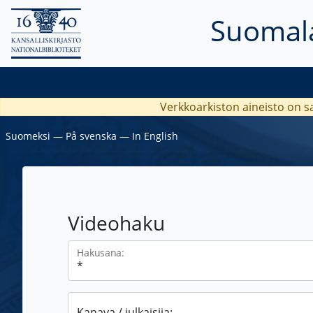
Suomala
Verkkoarkiston aineisto on s
Suomeksi
―
På svenska
―
In English
Videohaku
Hakusana:
Kanava / julkaisija: