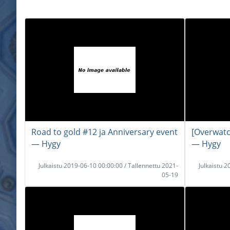
Road to gold #12 ja Anniversary event
[Overwatc
― Hygy
― Hygy
Julkaistu 2019-06-10 00:00:00 / Tallennettu 2021-
Julkaistu 
05-19