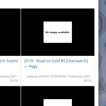
tch Suomi
2019! - Road to Gold #5 [Overwatch]
― Hygy
lennettu 2021-
Julkaistu 2019-01-03 00:00:00 / Tallennettu 2021-
05-19
05-19