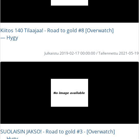
Kiitos 140 Tilaajaa! - Road to gold #8 [Overwatch]
― Hygy
Julkaistu 2019-02-17 00:00:00 / Tallennettu 2021-05-19
SUOLAISIN JAKSO! - Road to gold #3 - [Overwatch]
― Hygy