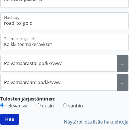
Hashtag:
Teemakeräykset:
Päivämäärästä: pp/kk/vvvv
...
Päivämäärään: pp/kk/vvvv
...
Tulosten järjestäminen:
relevanssi
uusin
vanhin
Näytä/piilota lisää hakuehtoja