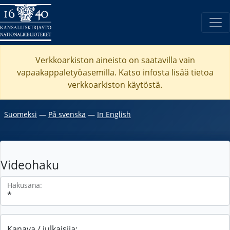
Verkkoarkiston aineisto on saatavilla vain
vapaakappaletyöasemilla. Katso
infosta
lisää tietoa
verkkoarkiston käytöstä.
Suomeksi
―
På svenska
―
In English
Videohaku
Hakusana:
Kanava / julkaisija: