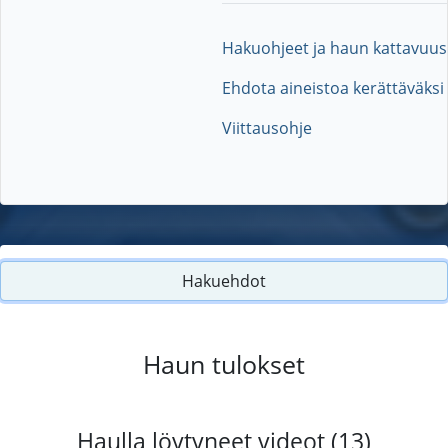
Hakuohjeet ja haun kattavuus
Ehdota aineistoa kerättäväksi
Viittausohje
Hakuehdot
Haun tulokset
Haulla löytyneet videot (13)