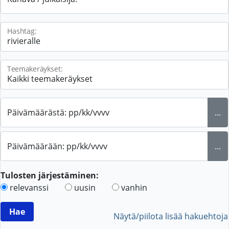
Hashtag:
Teemakeräykset:
Päivämäärästä: pp/kk/vvvv
...
Päivämäärään: pp/kk/vvvv
...
Tulosten järjestäminen:
relevanssi
uusin
vanhin
Näytä/piilota lisää hakuehtoja