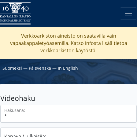
Verkkoarkiston aineisto on saatavilla vain
vapaakappaletyöasemilla. Katso
infosta
lisää tietoa
verkkoarkiston käytöstä.
Suomeksi
―
På svenska
―
In English
Videohaku
Hakusana:
Kanava / julkaisija: