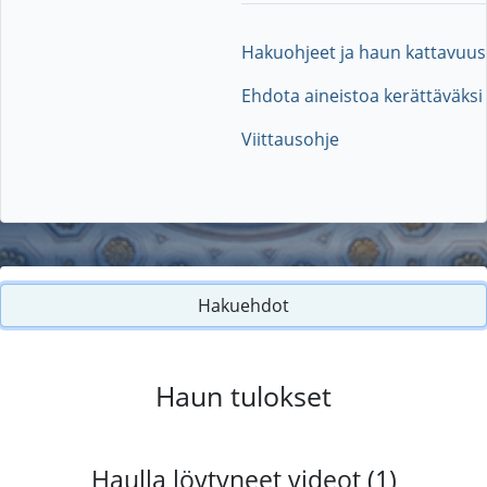
Hakuohjeet ja haun kattavuus
Ehdota aineistoa kerättäväksi
Viittausohje
Hakuehdot
Haun tulokset
Haulla löytyneet videot (1)