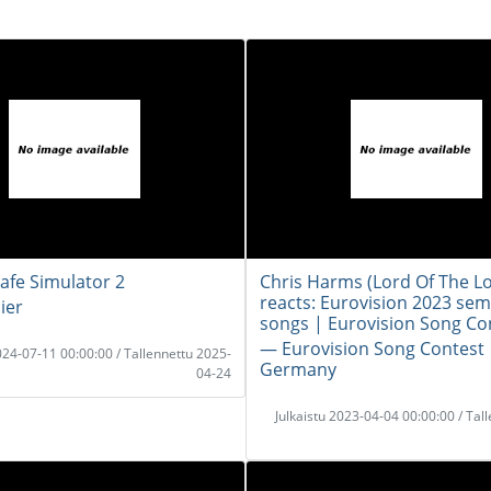
Cafe Simulator 2
Chris Harms (Lord Of The Lo
reacts: Eurovision 2023 semi
ier
songs | Eurovision Song Co
― Eurovision Song Contest 
2024-07-11 00:00:00 / Tallennettu 2025-
Germany
04-24
Julkaistu 2023-04-04 00:00:00 / Tal