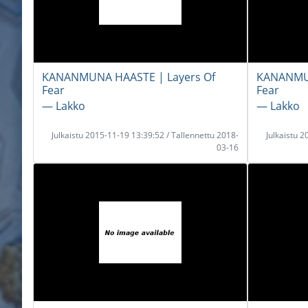
KANANMUNA HAASTE | Layers Of
KANANMUN
Fear
Fear
― Lakko
― Lakko
Julkaistu 2015-11-19 13:39:52 / Tallennettu 2018-
Julkaistu 
03-16