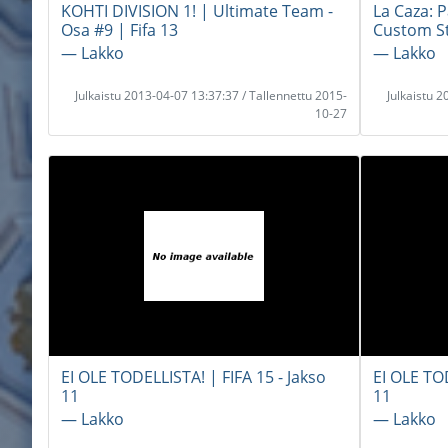
KOHTI DIVISION 1! | Ultimate Team -
La Caza: 
Osa #9 | Fifa 13
Custom S
― Lakko
― Lakko
Julkaistu 2013-04-07 13:37:37 / Tallennettu 2015-
Julkaistu 
10-27
EI OLE TODELLISTA! | FIFA 15 - Jakso
EI OLE TOD
11
11
― Lakko
― Lakko