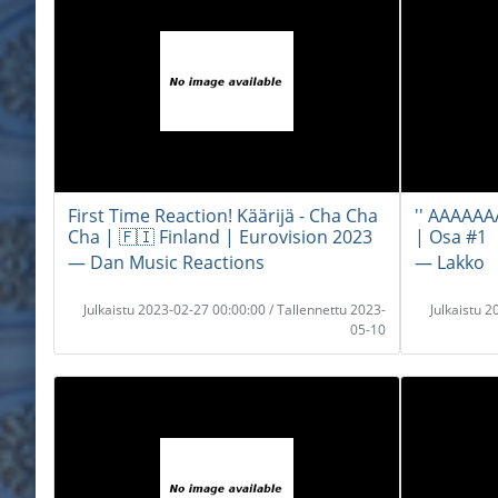
First Time Reaction! Käärijä - Cha Cha
'' AAAAAAA
Cha | 🇫🇮 Finland | Eurovision 2023
| Osa #1
― Dan Music Reactions
― Lakko
Julkaistu 2023-02-27 00:00:00 / Tallennettu 2023-
Julkaistu 
05-10