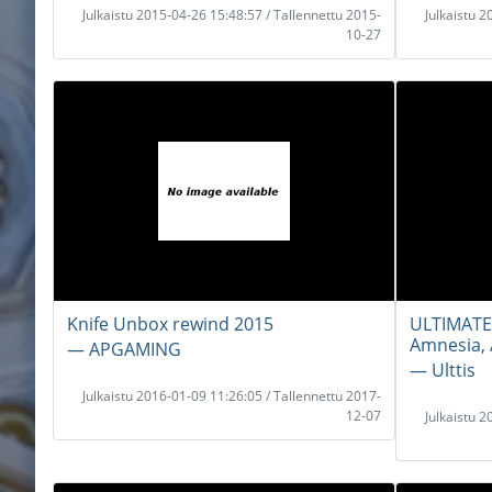
Julkaistu 2015-04-26 15:48:57 / Tallennettu 2015-
Julkaistu 
10-27
Knife Unbox rewind 2015
ULTIMATE
Amnesia, 
― APGAMING
― Ulttis
Julkaistu 2016-01-09 11:26:05 / Tallennettu 2017-
12-07
Julkaistu 