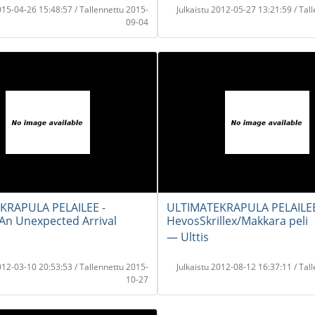
2015-04-26 15:48:57 / Tallennettu 2015-
Julkaistu 2012-05-27 13:21:59 / Tal
09-04
KRAPULA PELAILEE -
ULTIMATEKRAPULA PELAILEE
An Unexpected Arrival
HevosSkrillex/Makkara peli
― Ulttis
2012-03-10 20:53:53 / Tallennettu 2015-
Julkaistu 2012-08-12 16:37:11 / Tal
10-27