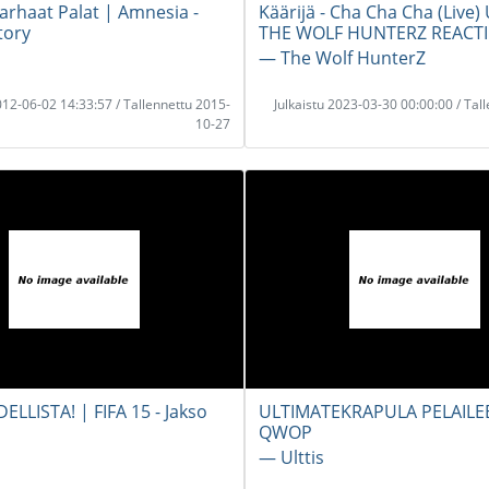
Parhaat Palat | Amnesia -
Käärijä - Cha Cha Cha (Live
tory
THE WOLF HUNTERZ REACT
― The Wolf HunterZ
2012-06-02 14:33:57 / Tallennettu 2015-
Julkaistu 2023-03-30 00:00:00 / Tal
10-27
ELLISTA! | FIFA 15 - Jakso
ULTIMATEKRAPULA PELAILEE 
QWOP
― Ulttis