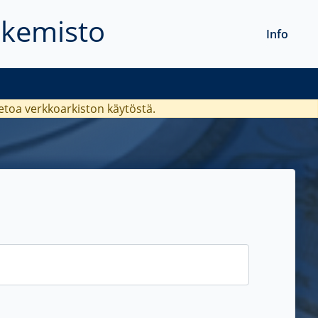
akemisto
Info
ietoa verkkoarkiston käytöstä.