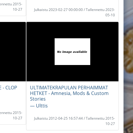
lennettu 2015-
10-27
Julkaistu 2023-02-27 00:00:00 / Tallennettu 2023-
05-10
 - CLOP
ULTIMATEKRAPULAN PERHAIMMAT
HETKET - Amnesia, Mods & Custom
Stories
― Ulttis
lennettu 2015-
10-27
Julkaistu 2012-04-25 16:57:44 / Tallennettu 2015-
10-27