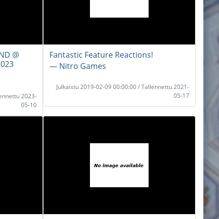
AND @
Fantastic Feature Reactions!
2023
― Nitro Games
Julkaistu 2019-02-09 00:00:00 / Tallennettu 2021-
05-17
lennettu 2023-
05-10