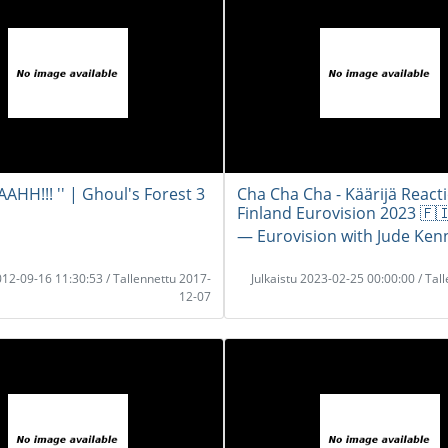
AHH!!! '' | Ghoul's Forest 3
Cha Cha Cha - Käärijä React
Finland Eurovision 2023 🇫
― Eurovision with Jude Ken
2012-09-16 11:30:53 / Tallennettu 2017-
Julkaistu 2023-02-25 00:00:00 / Tal
12-07