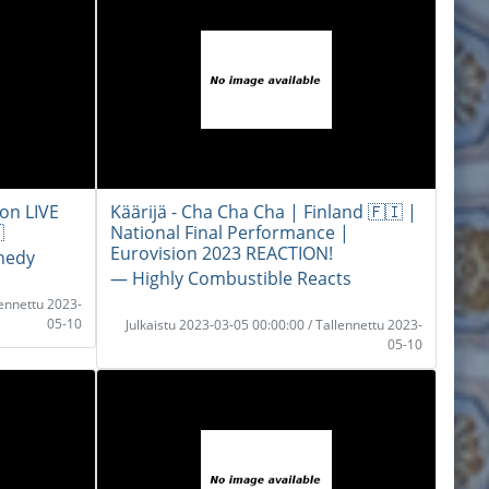
ion LIVE
Käärijä - Cha Cha Cha | Finland 🇫🇮 |

National Final Performance |
Eurovision 2023 REACTION!
nedy
― Highly Combustible Reacts
lennettu 2023-
05-10
Julkaistu 2023-03-05 00:00:00 / Tallennettu 2023-
05-10