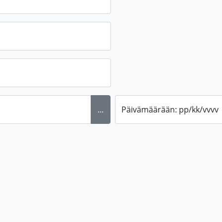
...
Päivämäärään: pp/kk/vvvv