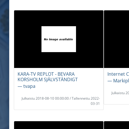
KARA-TV REPLOT - BEVARA
Internet 
KORSHOLM SJÄLVSTÄNDIGT
― Markipl
― tvapa
Julkaistu 
Julkaistu 2018-08-10 00:00:00 / Tallennettu 2022-
03-31