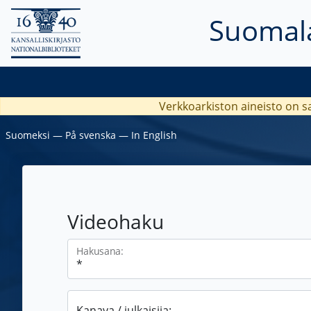
Suomala
Verkkoarkiston aineisto on s
Suomeksi
―
På svenska
―
In English
Videohaku
Hakusana:
Kanava / julkaisija: