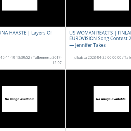
A HAASTE | Layers Of
US WOMAN REACTS | FINL
EUROVISION Song Contest 
― Jennifer Takes
2015-11-19 13:39:52 / Tallennettu 2017-
Julkaistu 2023-04-25 00:00:00 / Tal
12-07