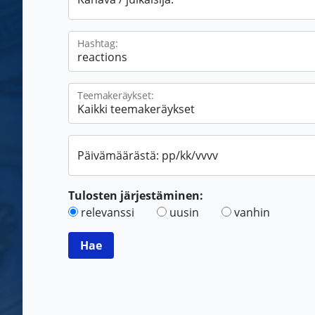
Hashtag:
Teemakeräykset:
Päivämäärästä: pp/kk/vvvv
Tulosten järjestäminen:
relevanssi
uusin
vanhin