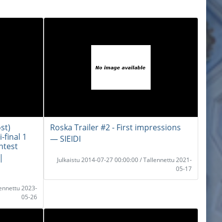
st)
Roska Trailer #2 - First impressions
-final 1
― SIEIDI
ntest
|
Julkaistu 2014-07-27 00:00:00 / Tallennettu 2021-
05-17
lennettu 2023-
05-26