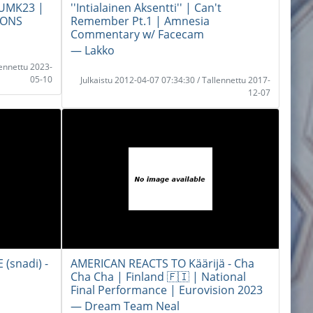
) UMK23 |
''Intialainen Aksentti'' | Can't
IONS
Remember Pt.1 | Amnesia
Commentary w/ Facecam
― Lakko
lennettu 2023-
05-10
Julkaistu 2012-04-07 07:34:30 / Tallennettu 2017-
12-07
(snadi) -
AMERICAN REACTS TO Käärijä - Cha
Cha Cha | Finland 🇫🇮 | National
Final Performance | Eurovision 2023
― Dream Team Neal