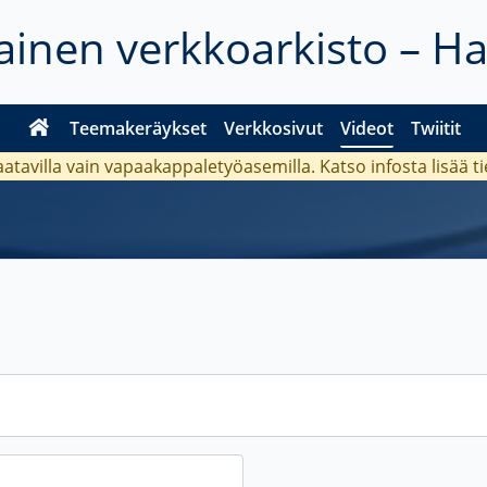
inen verkkoarkisto – H
Teemakeräykset
Verkkosivut
Videot
Twiitit
aatavilla vain vapaakappaletyöasemilla. Katso
infosta
lisää t