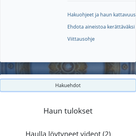
Hakuohjeet ja haun kattavuus
Ehdota aineistoa kerättäväksi
Viittausohje
Hakuehdot
Haun tulokset
Haulla löytyneet videot (2)