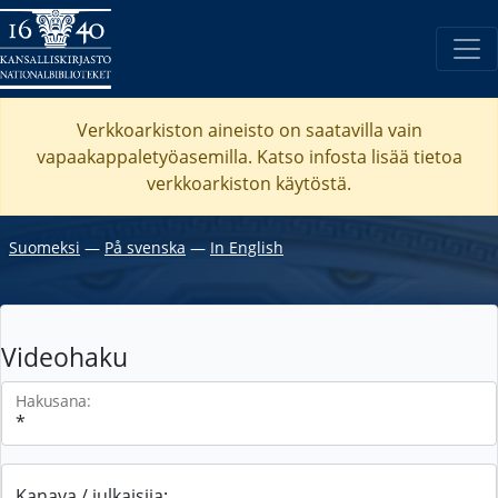
Verkkoarkiston aineisto on saatavilla vain
vapaakappaletyöasemilla. Katso
infosta
lisää tietoa
verkkoarkiston käytöstä.
Suomeksi
―
På svenska
―
In English
Videohaku
Hakusana:
Kanava / julkaisija: