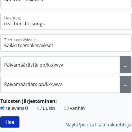
Hashtag:
Teemakeräykset:
Päivämäärästä: pp/kk/vvvv
...
Päivämäärään: pp/kk/vvvv
...
Tulosten järjestäminen:
relevanssi
uusin
vanhin
Näytä/piilota lisää hakuehtoja