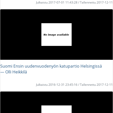
Julkaistu 2017-07-01 11:43:28 / Tallennettu 2017-12-11
Suomi Ensin uudenvuodenyön katupartio Helsingissä
― Olli Heikkilä
Julkaistu 2016-12-31 23:45:16 / Tallennettu 2017-12-11