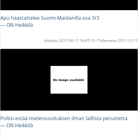
Apu haastattelee Suomi-Maidanilla osa 3/3
― Olli Heikkilä
Julkaistu 2017-06-11 16:47:19 / Tallennettu 2017-12-11
Poliisi estää mielenosoituksen ilman laillista perustetta
― Olli Heikkilä