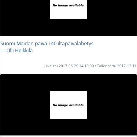
Suomi-Maidan päivä 140 iltapäivälähetys
― Olli Heikkilä
Julkaistu 2017-06-29 14:19:09 / Tallennettu 2017-12-11