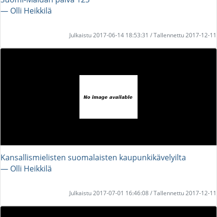
― Olli Heikkilä
Julkaistu 2017-06-14 18:53:31 / Tallennettu 2017-12-11
Kansallismielisten suomalaisten kaupunkikävelyilta
― Olli Heikkilä
Julkaistu 2017-07-01 16:46:08 / Tallennettu 2017-12-11