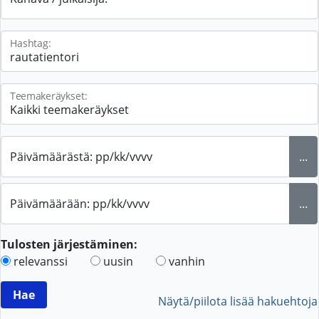
Hashtag:
Teemakeräykset:
Päivämäärästä: pp/kk/vvvv
...
Päivämäärään: pp/kk/vvvv
...
Tulosten järjestäminen:
relevanssi
uusin
vanhin
Näytä/piilota lisää hakuehtoja