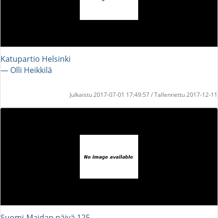
Katupartio Helsinki
― Olli Heikkilä
Julkaistu 2017-07-01 17:49:57 / Tallennettu 2017-12-11
Suomi-Maidan päivä 125