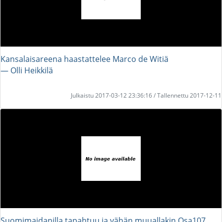
Kansalaisareena haastattelee Marco de Witiä
― Olli Heikkilä
Julkaistu 2017-03-12 23:36:16 / Tallennettu 2017-12-11
Suomimaidanilla tapahtuu ja vähän muuallakin Osa107