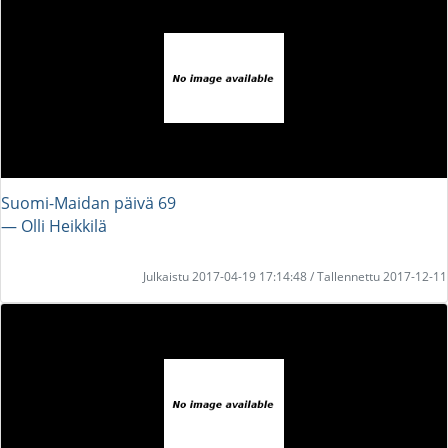
Suomi-Maidan päivä 69
― Olli Heikkilä
Julkaistu 2017-04-19 17:14:48 / Tallennettu 2017-12-11