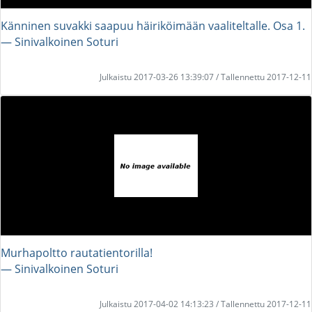
Känninen suvakki saapuu häiriköimään vaaliteltalle. Osa 1.
― Sinivalkoinen Soturi
Julkaistu 2017-03-26 13:39:07 / Tallennettu 2017-12-11
Murhapoltto rautatientorilla!
― Sinivalkoinen Soturi
Julkaistu 2017-04-02 14:13:23 / Tallennettu 2017-12-11