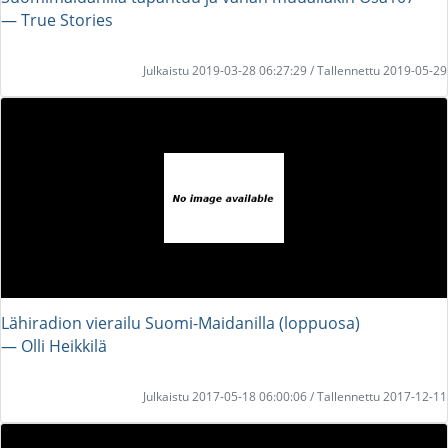
― True Stories
Julkaistu 2019-03-28 06:27:29 / Tallennettu 2019-05-29
Lähiradion vierailu Suomi-Maidanilla (loppuosa)
― Olli Heikkilä
Julkaistu 2017-05-18 06:00:06 / Tallennettu 2017-12-11