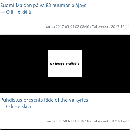
Suomi-Maidan päivä 83 huumoripläjäys
― Olli Heikkilä
Julkaistu 2017-05-04 02:08:46 / Tallennettu 2017-12-11
Puhdistus presents Ride of the Valkyries
― Olli Heikkilä
Julkaistu 2017-03-12 03:29:18 / Tallennettu 2017-12-11