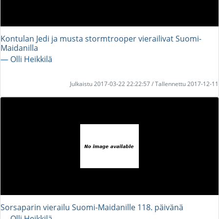
Kontulan Jedi ja musta stormtrooper vierailivat Suomi-
Maidanilla
― Olli Heikkilä
Julkaistu 2017-03-22 22:22:57 / Tallennettu 2017-12-11
Sorsaparin vierailu Suomi-Maidanille 118. päivänä
― Olli Heikkilä