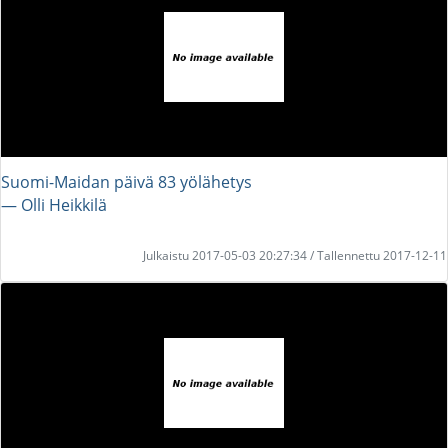
Suomi-Maidan päivä 83 yölähetys
― Olli Heikkilä
Julkaistu 2017-05-03 20:27:34 / Tallennettu 2017-12-11