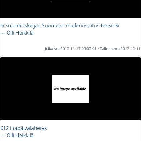
Ei suurmoskeijaa Suomeen mielenosoitus Helsinki
― Olli Heikkilä
Julkaistu 2015-11-17 05:05:01 / Tallennettu 2017-12-11
612 iltapäivälähetys
― Olli Heikkilä