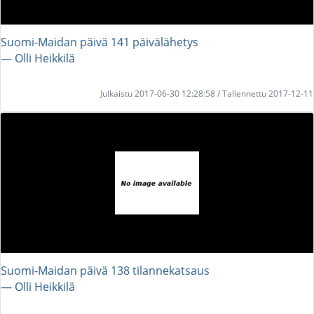
Suomi-Maidan päivä 141 päivälähetys
― Olli Heikkilä
Julkaistu 2017-06-30 12:28:58 / Tallennettu 2017-12-11
Suomi-Maidan päivä 138 tilannekatsaus
― Olli Heikkilä