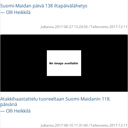
Suomi-Maidan päivä 138 iltapäivälähetys
― Olli Heikkilä
Julkaistu 2017-06-27 15:24:50 / Tallennettu 2017-12-11
Atakkihaastattelu tuoreeltaan Suomi-Maidanin 118.
päivänä
― Olli Heikkilä
Julkaistu 2017-06-10 11:31:49 / Tallennettu 2017-12-11