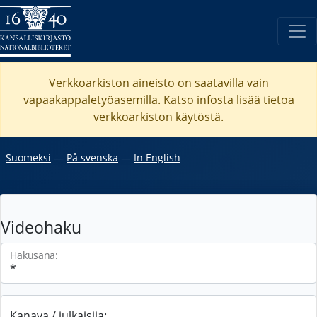
Verkkoarkiston aineisto on saatavilla vain
vapaakappaletyöasemilla. Katso
infosta
lisää tietoa
verkkoarkiston käytöstä.
Suomeksi
―
På svenska
―
In English
Videohaku
Hakusana:
Kanava / julkaisija: