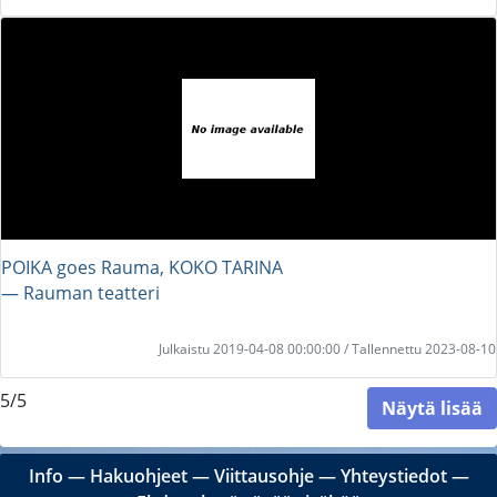
POIKA goes Rauma, KOKO TARINA
― Rauman teatteri
Julkaistu 2019-04-08 00:00:00 / Tallennettu 2023-08-10
5/5
Näytä lisää
Info
―
Hakuohjeet
―
Viittausohje
―
Yhteystiedot
―