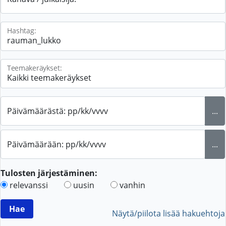
Hashtag:
Teemakeräykset:
Päivämäärästä: pp/kk/vvvv
...
Päivämäärään: pp/kk/vvvv
...
Tulosten järjestäminen:
relevanssi
uusin
vanhin
Näytä/piilota lisää hakuehtoja