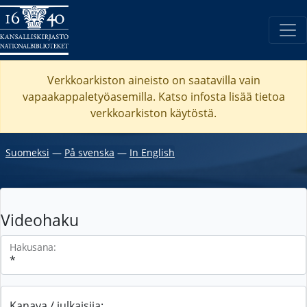
Verkkoarkiston aineisto on saatavilla vain
vapaakappaletyöasemilla. Katso
infosta
lisää tietoa
verkkoarkiston käytöstä.
Suomeksi
―
På svenska
―
In English
Videohaku
Hakusana:
Kanava / julkaisija: