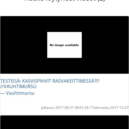
TESTISSÄ: KASVISPIHVIT RASVAKEITTIMESSÄ?!?
//VAUHTIMURSU
― Vauhtimursu
Julkaistu 2017-08-31 08:01:39 / Tallennettu 2017-12-07