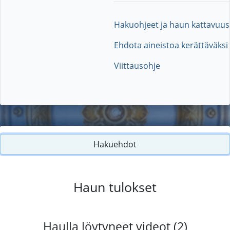
Hakuohjeet ja haun kattavuus
Ehdota aineistoa kerättäväksi
Viittausohje
Hakuehdot
Haun tulokset
Haulla löytyneet videot (2)