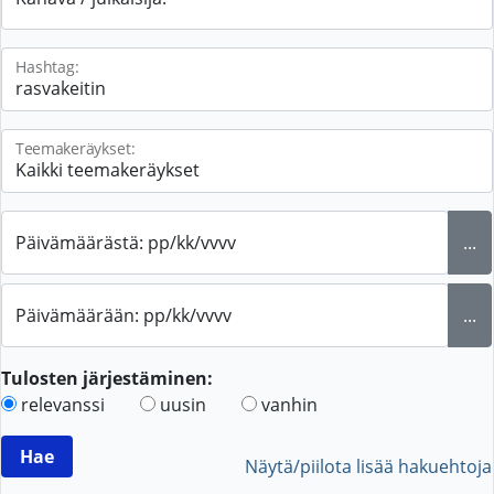
Hashtag:
Teemakeräykset:
Päivämäärästä: pp/kk/vvvv
...
Päivämäärään: pp/kk/vvvv
...
Tulosten järjestäminen:
relevanssi
uusin
vanhin
Näytä/piilota lisää hakuehtoja