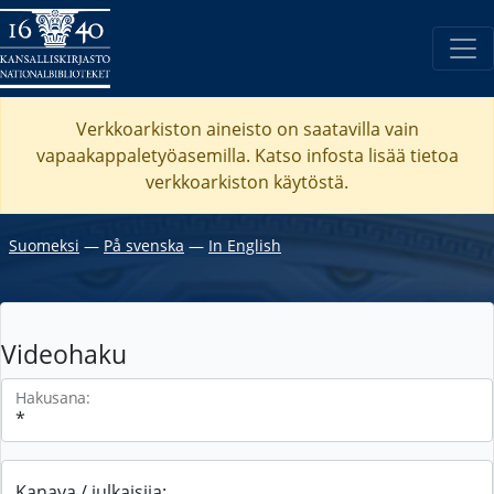
Verkkoarkiston aineisto on saatavilla vain
vapaakappaletyöasemilla. Katso
infosta
lisää tietoa
verkkoarkiston käytöstä.
Suomeksi
―
På svenska
―
In English
Videohaku
Hakusana:
Kanava / julkaisija: