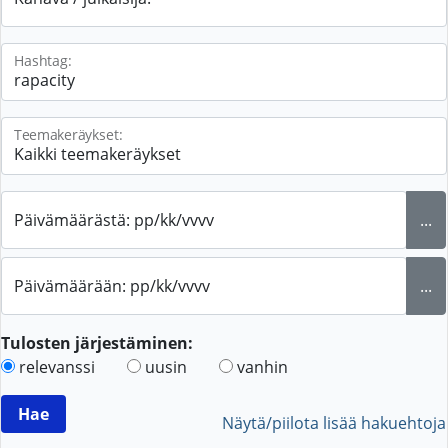
Hashtag:
Teemakeräykset:
Päivämäärästä: pp/kk/vvvv
...
Päivämäärään: pp/kk/vvvv
...
Tulosten järjestäminen:
relevanssi
uusin
vanhin
Näytä/piilota lisää hakuehtoja