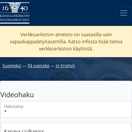
Verkkoarkiston aineisto on saatavilla vain
vapaakappaletyöasemilla. Katso
infosta
lisää tietoa
verkkoarkiston käytöstä.
Suomeksi
―
På svenska
―
In English
Videohaku
Hakusana:
Kanava / julkaisija: