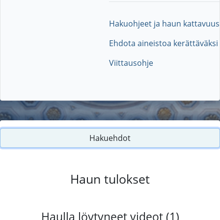
Hakuohjeet ja haun kattavuus
Ehdota aineistoa kerättäväksi
Viittausohje
Hakuehdot
Haun tulokset
Haulla löytyneet videot (1)