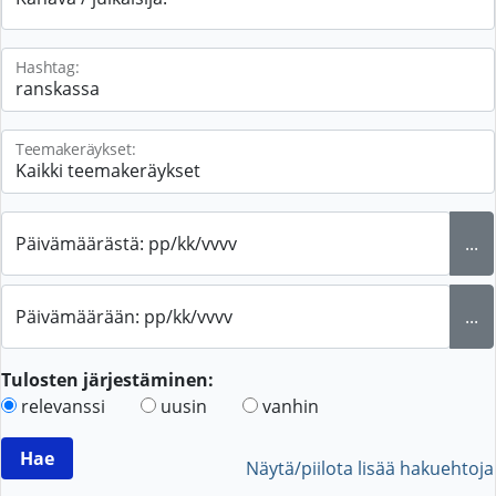
Hashtag:
Teemakeräykset:
Päivämäärästä: pp/kk/vvvv
...
Päivämäärään: pp/kk/vvvv
...
Tulosten järjestäminen:
relevanssi
uusin
vanhin
Näytä/piilota lisää hakuehtoja