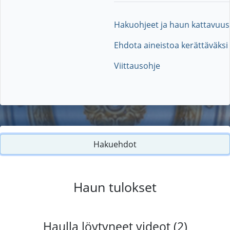
Hakuohjeet ja haun kattavuus
Ehdota aineistoa kerättäväksi
Viittausohje
Hakuehdot
Haun tulokset
Haulla löytyneet videot (2)