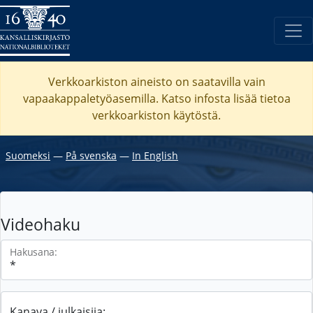
Verkkoarkiston aineisto on saatavilla vain
vapaakappaletyöasemilla. Katso
infosta
lisää tietoa
verkkoarkiston käytöstä.
Suomeksi
―
På svenska
―
In English
Videohaku
Hakusana:
Kanava / julkaisija: