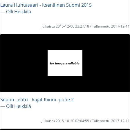
Laura Huhtasaari - Itsenäinen Suomi 2015
― Olli Heikkilä
Julkaistu 2015-12-06 23:27:18 / Tallennettu 2017-12-11
Seppo Lehto - Rajat Kiinni -puhe 2
― Olli Heikkilä
Julkaistu 2015-10-10 02:04:55 / Tallennettu 2017-12-11