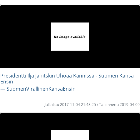
Presidentti Ilja Janitskin Uhoaa Kännissä - Suomen Kansa
Ensin
― SuomenVirallinenKansaEnsin
Julkaistu 2017-11-04 21:48:25 / Tallennettu 2019-04-09