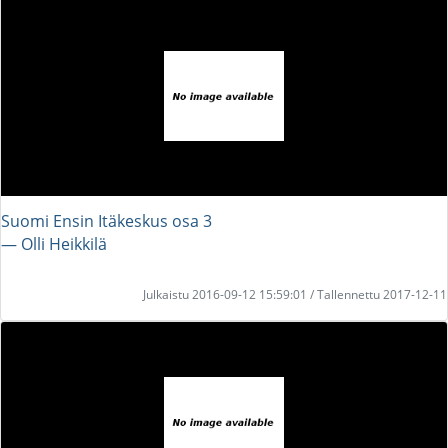
Suomi Ensin Itäkeskus osa 3
― Olli Heikkilä
Julkaistu 2016-09-12 15:59:01 / Tallennettu 2017-12-11