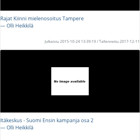
Rajat Kiinni mielenosoitus Tampere
― Olli Heikkilä
Julkaistu 2015-10-24 13:39:19 / Tallennettu 2017-12-11
Itäkeskus - Suomi Ensin kampanja osa 2
― Olli Heikkilä