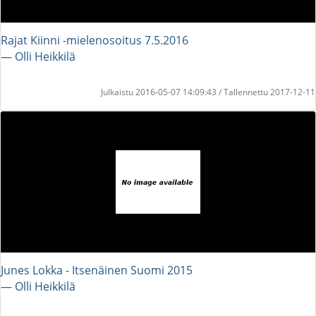
Rajat Kiinni -mielenosoitus 7.5.2016
― Olli Heikkilä
Julkaistu 2016-05-07 14:09:43 / Tallennettu 2017-12-11
Junes Lokka - Itsenäinen Suomi 2015
― Olli Heikkilä