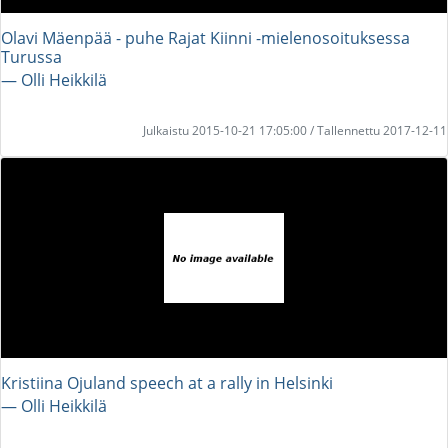
Olavi Mäenpää - puhe Rajat Kiinni -mielenosoituksessa
Turussa
― Olli Heikkilä
Julkaistu 2015-10-21 17:05:00 / Tallennettu 2017-12-11
Kristiina Ojuland speech at a rally in Helsinki
― Olli Heikkilä