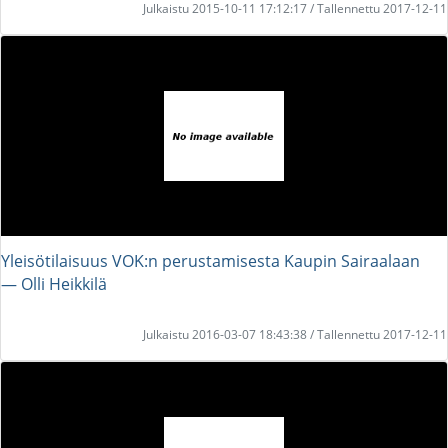
Julkaistu 2015-10-11 17:12:17 / Tallennettu 2017-12-11
Yleisötilaisuus VOK:n perustamisesta Kaupin Sairaalaan
― Olli Heikkilä
Julkaistu 2016-03-07 18:43:38 / Tallennettu 2017-12-11