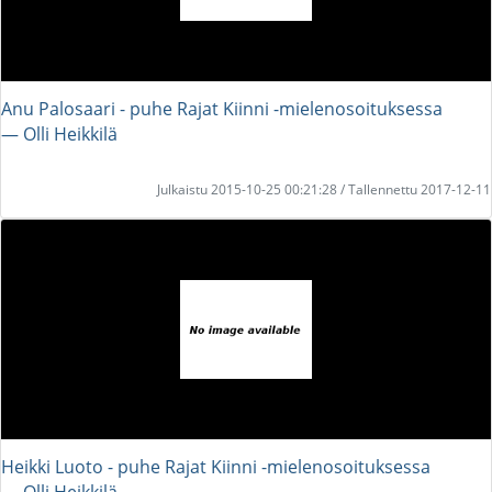
Anu Palosaari - puhe Rajat Kiinni -mielenosoituksessa
― Olli Heikkilä
Julkaistu 2015-10-25 00:21:28 / Tallennettu 2017-12-11
Heikki Luoto - puhe Rajat Kiinni -mielenosoituksessa
― Olli Heikkilä