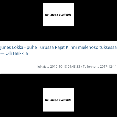
Junes Lokka - puhe Turussa Rajat Kiinni mielenosoituksessa
― Olli Heikkilä
Julkaistu 2015-10-18 01:43:33 / Tallennettu 2017-12-11