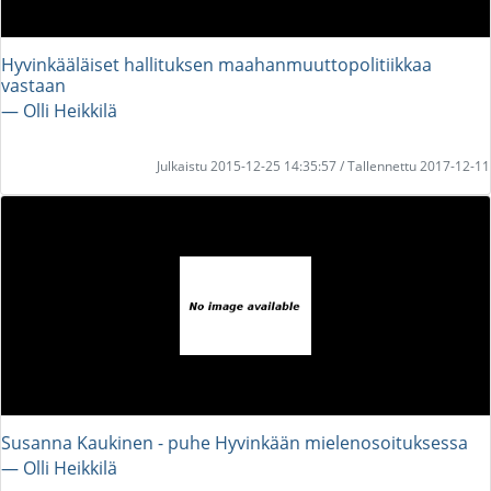
Hyvinkääläiset hallituksen maahanmuuttopolitiikkaa
vastaan
― Olli Heikkilä
Julkaistu 2015-12-25 14:35:57 / Tallennettu 2017-12-11
Susanna Kaukinen - puhe Hyvinkään mielenosoituksessa
― Olli Heikkilä