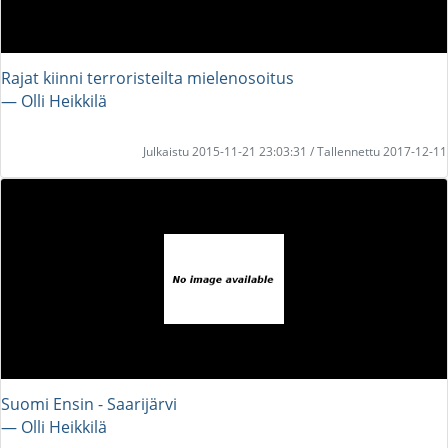
Rajat kiinni terroristeilta mielenosoitus
― Olli Heikkilä
Julkaistu 2015-11-21 23:03:31 / Tallennettu 2017-12-11
Suomi Ensin - Saarijärvi
― Olli Heikkilä