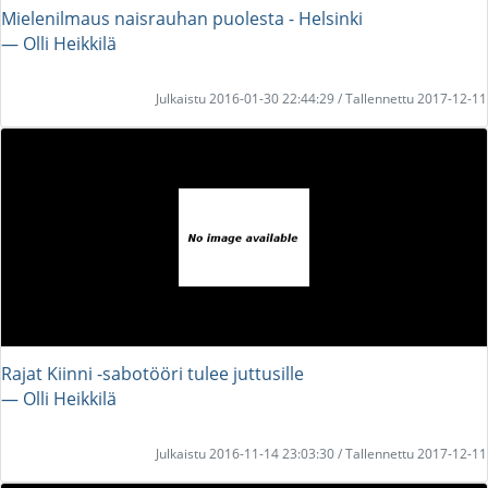
Mielenilmaus naisrauhan puolesta - Helsinki
― Olli Heikkilä
Julkaistu 2016-01-30 22:44:29 / Tallennettu 2017-12-11
Rajat Kiinni -sabotööri tulee juttusille
― Olli Heikkilä
Julkaistu 2016-11-14 23:03:30 / Tallennettu 2017-12-11