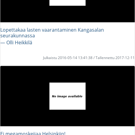
Lopettakaa lasten vaarantaminen Kangasalan
seurakunnassa
― Olli Heikkilä
Julkaistu 2016-05-14 13:41:38 / Tallennettu 2017-12-11
Ei megamoskeijaa Helsinkiin!