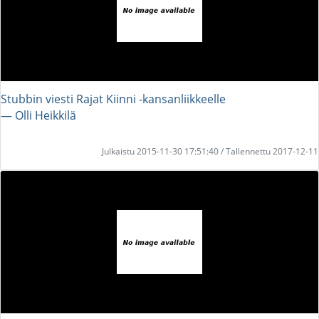
Stubbin viesti Rajat Kiinni -kansanliikkeelle
― Olli Heikkilä
Julkaistu 2015-11-30 17:51:40 / Tallennettu 2017-12-11