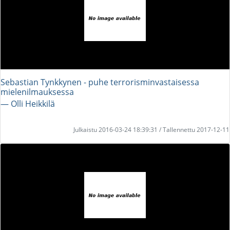
Sebastian Tynkkynen - puhe terrorisminvastaisessa
mielenilmauksessa
― Olli Heikkilä
Julkaistu 2016-03-24 18:39:31 / Tallennettu 2017-12-11