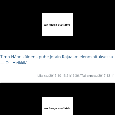
Timo Hännikäinen - puhe Jotain Rajaa -mielenosoituksessa
― Olli Heikkilä
Julkaistu 2015-10-13 21:16:36 / Tallennettu 2017-12-11