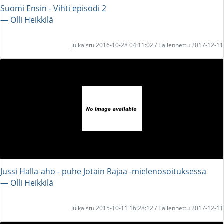
Suomi Ensin - Vihti episodi 2
― Olli Heikkilä
Julkaistu 2016-10-28 04:11:02 / Tallennettu 2017-12-11
Jussi Halla-aho - puhe Jotain Rajaa -mielenosoituksessa
― Olli Heikkilä
Julkaistu 2015-10-11 16:28:12 / Tallennettu 2017-12-11