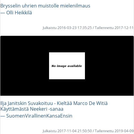
Brysselin uhrien muistolle mielenilmaus
― Olli Heikkilä
Julkaistu 2016-03-23 17:35:25 / Tallennettu 2017-12-11
Ilja Janitskin Suvakoituu - Kieltää Marco De Witiä
Käyttämästä Neekeri -sanaa
― SuomenVirallinenKansaEnsin
Julkaistu 2017-11-04 21:50:50 / Tallennettu 2019-04-09