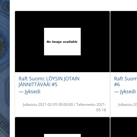
Raft Suomi: LÖYSIN JOTAIN
Raft Suom
JÄNNITTÄVÄÄ! #5
#6
― Jyksedi
― Jyksedi
Julkaistu 2021-02-05 00:00:00 / Tallennettu 2021-
Julkaistu 
05-18