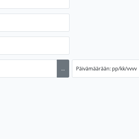
...
Päivämäärään: pp/kk/vvvv