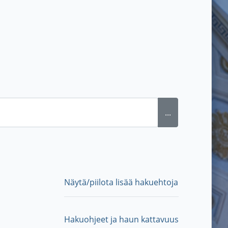
...
Näytä/piilota lisää hakuehtoja
Hakuohjeet ja haun kattavuus