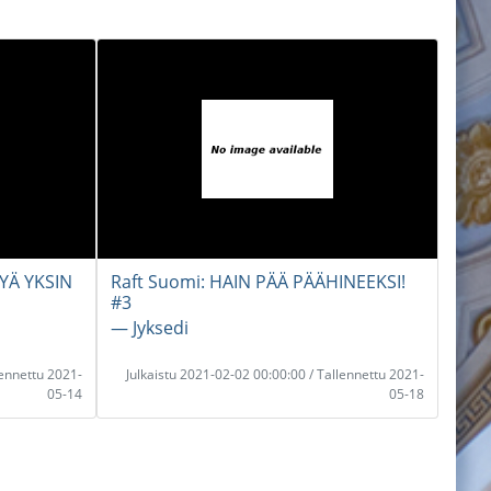
TYÄ YKSIN
Raft Suomi: HAIN PÄÄ PÄÄHINEEKSI!
#3
― Jyksedi
lennettu 2021-
Julkaistu 2021-02-02 00:00:00 / Tallennettu 2021-
05-14
05-18