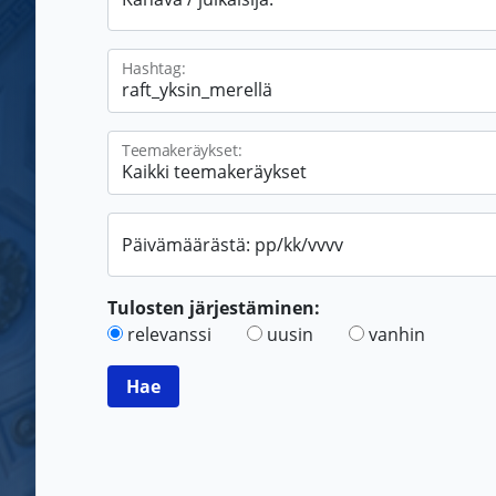
Hashtag:
Teemakeräykset:
Päivämäärästä: pp/kk/vvvv
Tulosten järjestäminen:
relevanssi
uusin
vanhin