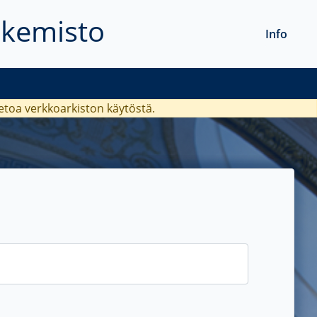
akemisto
Info
ietoa verkkoarkiston käytöstä.