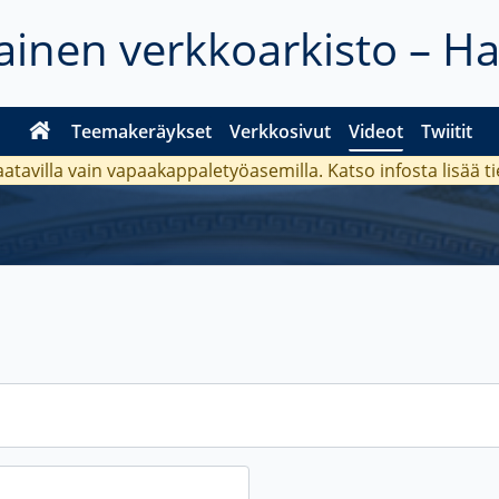
inen verkkoarkisto – H
Teemakeräykset
Verkkosivut
Videot
Twiitit
aatavilla vain vapaakappaletyöasemilla. Katso
infosta
lisää t