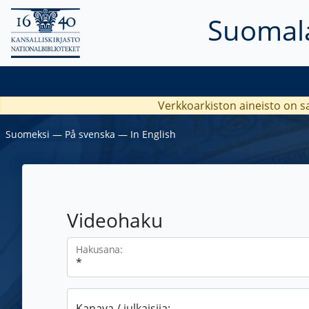
Suomala
Verkkoarkiston aineisto on s
Suomeksi
―
På svenska
―
In English
Videohaku
Hakusana:
Kanava / julkaisija: