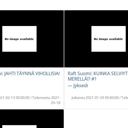
i: JAHTI TÄYNNÄ VIHOLLISIA!
Raft Suomi: KUINKA SELVIY
MERELLÄ!? #1
― Jyksedi
2021-02-13 00:00:00 / Tallennettu 2021-
Julkaistu 2021-01-29 00:00:00 / Tal
05-18