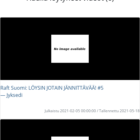
Raft Suomi: LÖYSIN JOTAIN JÄNNITTÄVÄÄ! #5
― Jyksedi
Julkaistu 2021-02-05 00:00:00 / Tallennettu 2021-05-18