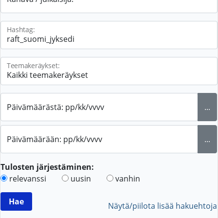
Hashtag:
Teemakeräykset:
Päivämäärästä: pp/kk/vvvv
...
Päivämäärään: pp/kk/vvvv
...
Tulosten järjestäminen:
relevanssi
uusin
vanhin
Näytä/piilota lisää hakuehtoja