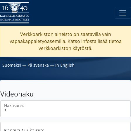
Verkkoarkiston aineisto on saatavilla vain
vapaakappaletyöasemilla. Katso
infosta
lisää tietoa
verkkoarkiston käytöstä.
Suomeksi
―
På svenska
―
In English
Videohaku
Hakusana:
Kanava / julkaisija: