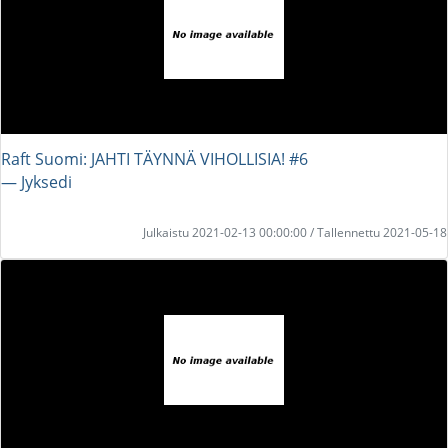
Raft Suomi: JAHTI TÄYNNÄ VIHOLLISIA! #6
― Jyksedi
Julkaistu 2021-02-13 00:00:00 / Tallennettu 2021-05-18