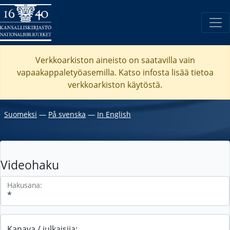
Verkkoarkiston aineisto on saatavilla vain
vapaakappaletyöasemilla. Katso
infosta
lisää tietoa
verkkoarkiston käytöstä.
Suomeksi
―
På svenska
―
In English
Videohaku
Hakusana:
Kanava / julkaisija: