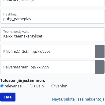
Hashtag:
Teemakeräykset:
Päivämäärästä: pp/kk/vvvv
...
Päivämäärään: pp/kk/vvvv
...
Tulosten järjestäminen:
relevanssi
uusin
vanhin
Näytä/piilota lisää hakuehtoja