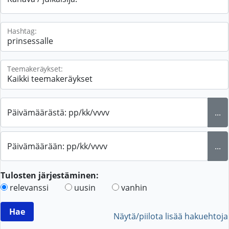
Hashtag:
Teemakeräykset:
Päivämäärästä: pp/kk/vvvv
...
Päivämäärään: pp/kk/vvvv
...
Tulosten järjestäminen:
relevanssi
uusin
vanhin
Näytä/piilota lisää hakuehtoja