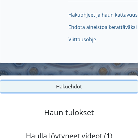
Hakuohjeet ja haun kattavuus
Ehdota aineistoa kerättäväksi
Viittausohje
Hakuehdot
Haun tulokset
Haulla löytyneet videot (1)