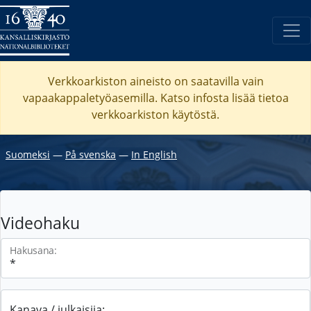
Verkkoarkiston aineisto on saatavilla vain
vapaakappaletyöasemilla. Katso
infosta
lisää tietoa
verkkoarkiston käytöstä.
Suomeksi
―
På svenska
―
In English
Videohaku
Hakusana:
Kanava / julkaisija: