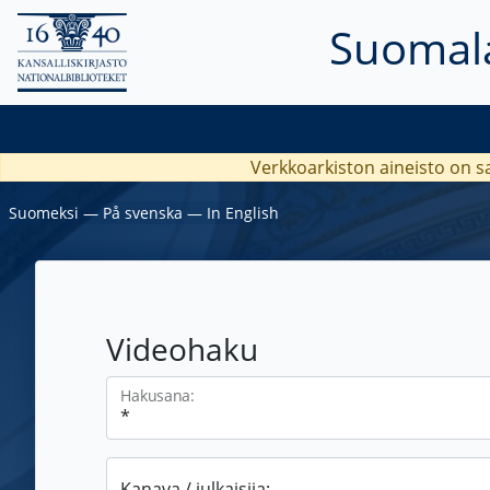
Suomala
Verkkoarkiston aineisto on s
Suomeksi
―
På svenska
―
In English
Videohaku
Hakusana:
Kanava / julkaisija: