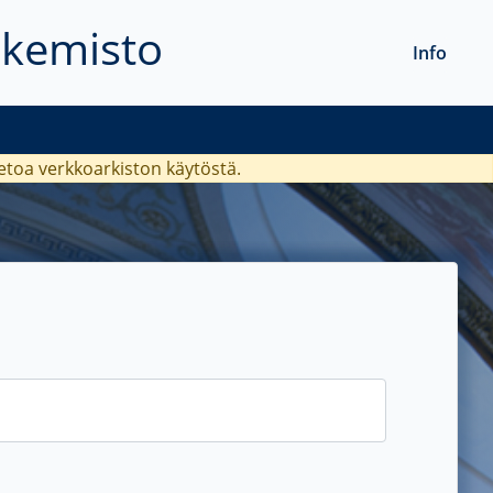
akemisto
Info
ietoa verkkoarkiston käytöstä.