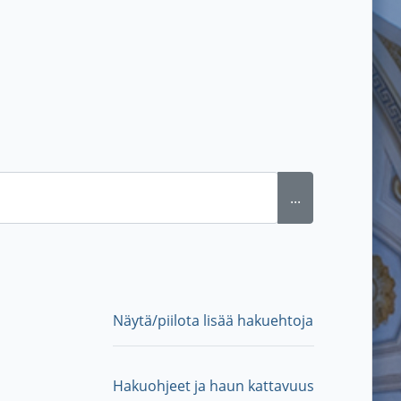
...
Näytä/piilota lisää hakuehtoja
Hakuohjeet ja haun kattavuus