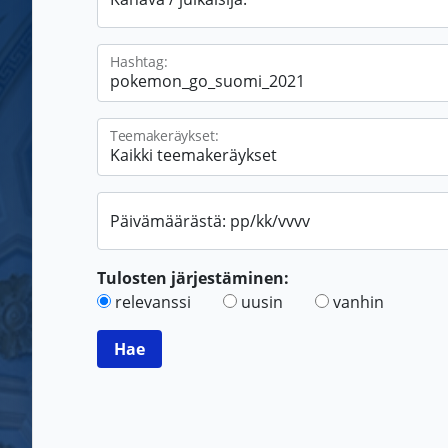
Hashtag:
Teemakeräykset:
Päivämäärästä: pp/kk/vvvv
Tulosten järjestäminen:
relevanssi
uusin
vanhin