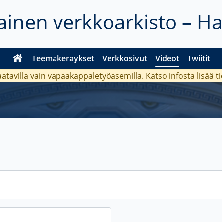
inen verkkoarkisto – H
Teemakeräykset
Verkkosivut
Videot
Twiitit
aatavilla vain vapaakappaletyöasemilla. Katso
infosta
lisää t