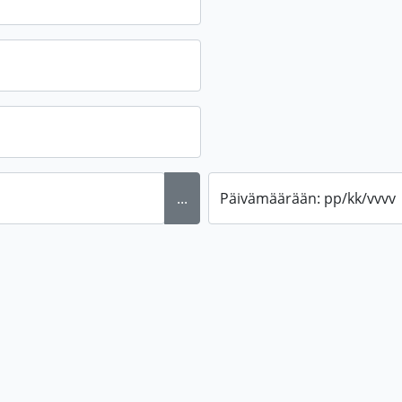
...
Päivämäärään: pp/kk/vvvv