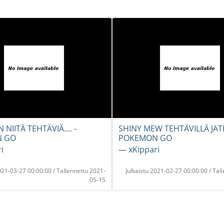
 NIITÄ TEHTÄVIÄ.... -
SHINY MEW TEHTÄVILLÄ JAT
 GO
POKEMON GO
i
― xKippari
2021-03-27 00:00:00 / Tallennettu 2021-
Julkaistu 2021-02-27 00:00:00 / Tal
05-15