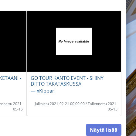
KETAAN! -
GO TOUR KANTO EVENT - SHINY
DITTO TAKATASKUSSA!
― xKippari
lennettu 2021-
Julkaistu 2021-02-21 00:00:00 / Tallennettu 2021-
05-15
05-15
Näytä lisää