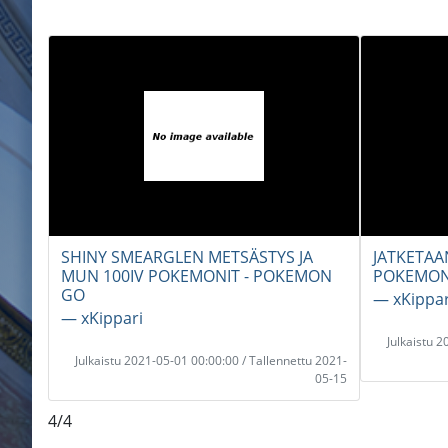
SHINY SMEARGLEN METSÄSTYS JA
JATKETAAN
MUN 100IV POKEMONIT - POKEMON
POKEMON
GO
― xKippar
― xKippari
Julkaistu 
Julkaistu 2021-05-01 00:00:00 / Tallennettu 2021-
05-15
4/4