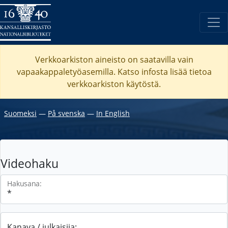
Verkkoarkiston aineisto on saatavilla vain
vapaakappaletyöasemilla. Katso
infosta
lisää tietoa
verkkoarkiston käytöstä.
Suomeksi
―
På svenska
―
In English
Videohaku
Hakusana:
Kanava / julkaisija: