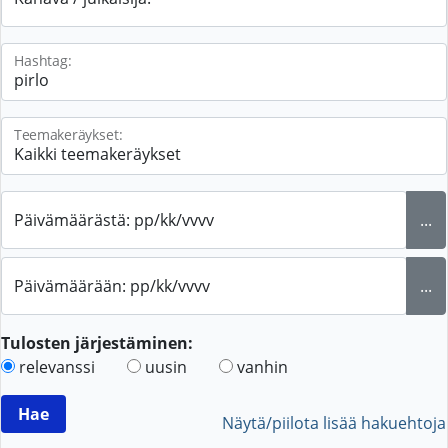
Hashtag:
Teemakeräykset:
Päivämäärästä: pp/kk/vvvv
...
Päivämäärään: pp/kk/vvvv
...
Tulosten järjestäminen:
relevanssi
uusin
vanhin
Näytä/piilota lisää hakuehtoja