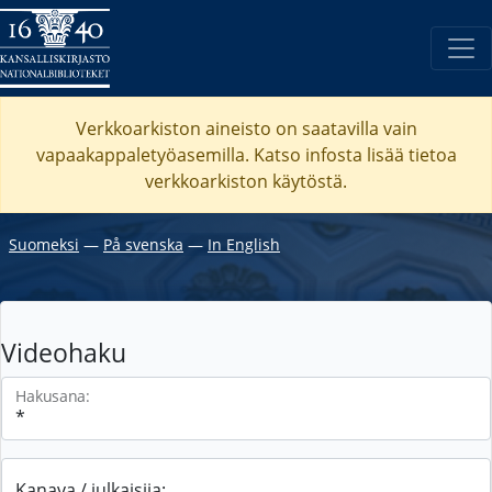
Verkkoarkiston aineisto on saatavilla vain
vapaakappaletyöasemilla. Katso
infosta
lisää tietoa
verkkoarkiston käytöstä.
Suomeksi
―
På svenska
―
In English
Videohaku
Hakusana:
Kanava / julkaisija: