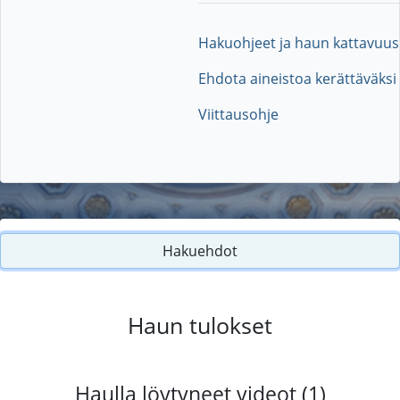
Hakuohjeet ja haun kattavuus
Ehdota aineistoa kerättäväksi
Viittausohje
Hakuehdot
Haun tulokset
Haulla löytyneet videot (1)