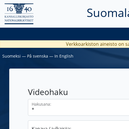
Suomala
Verkkoarkiston aineisto on s
Suomeksi
―
På svenska
―
In English
Videohaku
Hakusana:
Kanava / julkaisija: