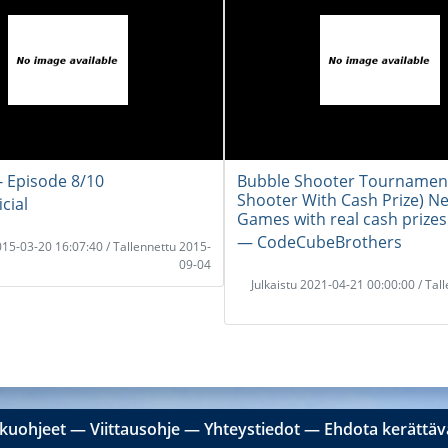
- Episode 8/10
Bubble Shooter Tournamen
Shooter With Cash Prize) Ne
cial
Games with real cash prizes 
― CodeCubeBrothers
2015-03-20 16:07:40 / Tallennettu 2015-
09-04
Julkaistu 2021-04-21 00:00:00 / Tal
kuohjeet
―
Viittausohje
―
Yhteystiedot
―
Ehdota kerättävä