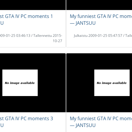
st GTA IV PC moments 1
My funniest GTA IV PC mom
UU
― JANTSUU
2009-01-25 03:46:13 / Tallennettu 2015-
Julkaistu 2009-01-25 05:47:57 / Tal
10-27
st GTA IV PC moments 3
My funniest GTA IV PC mom
UU
― JANTSUU