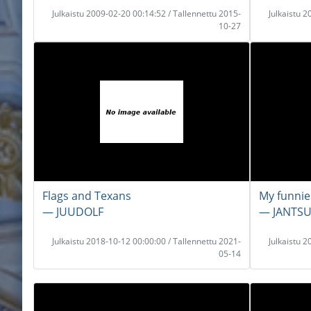
Julkaistu 2009-02-20 00:14:52 / Tallennettu 2015-
Julkaistu 
10-27
Flags and Texans
My funnie
― JUUDOLF
― JANTS
Julkaistu 2018-10-12 00:00:00 / Tallennettu 2021-
Julkaistu 
05-14