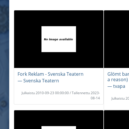
Fork Reklam - Svenska Teatern
Glömt bar
a reason)
― Svenska Teatern
― tvapa
Julkaistu 2010-09-23 00:00:00 / Tallennettu 2023-
08-14
Julkaistu 