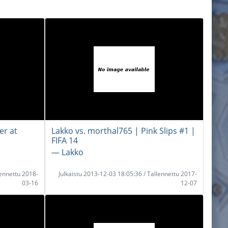
er at
Lakko vs. morthal765 | Pink Slips #1 |
FIFA 14
― Lakko
lennettu 2018-
Julkaistu 2013-12-03 18:05:36 / Tallennettu 2017-
03-16
12-07