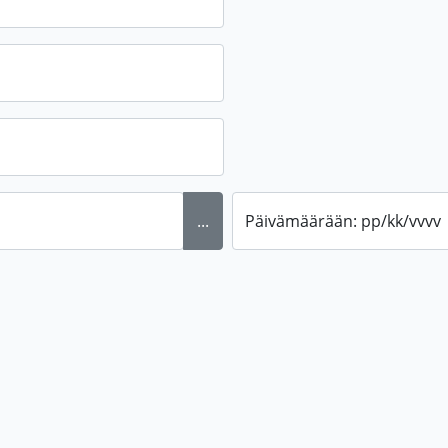
...
Päivämäärään: pp/kk/vvvv