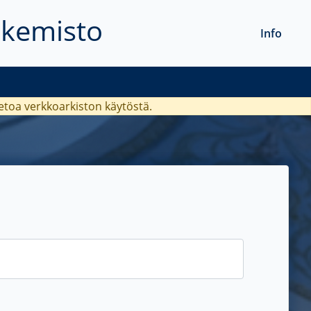
akemisto
Info
ietoa verkkoarkiston käytöstä.