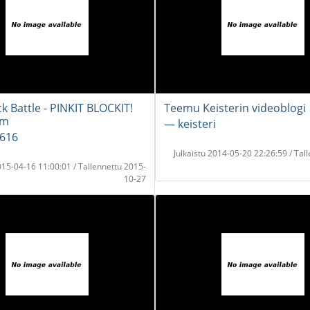
k Battle - PINKIT BLOCKIT!
Teemu Keisterin videoblogi
em
― keisteri
a616
Julkaistu 2014-05-20 22:26:59 / Tal
2015-04-16 11:00:01 / Tallennettu 2015-
10-27