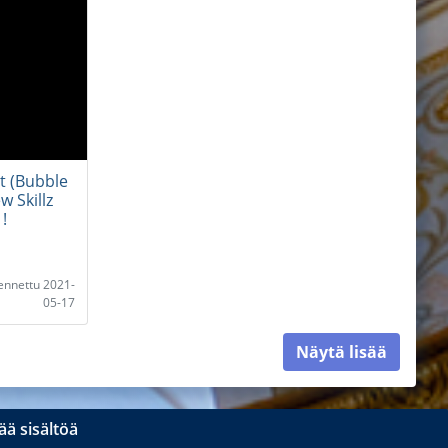
t (Bubble
w Skillz
!
lennettu 2021-
05-17
Näytä lisää
ä sisältöä