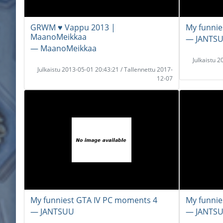
GRWM ♥ Vappu 2013 |
My funnie
MaanoMeikkaa
― JANTS
― MaanoMeikkaa
Julkaistu 
Julkaistu 2013-05-01 20:43:21 / Tallennettu 2017-
12-07
My funniest GTA IV PC moments 4
My funnie
― JANTSUU
― JANTS