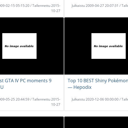
2009-02-15 05:15:20 / Tallennettu 2015-
Julkaistu 2009-04-27 20:07:31 / Tal
10-27
st GTA IV PC moments 9
Top 10 BEST Shiny Pokémo
UU
― Hepodix
2009-05-25 20:44:59 / Tallennettu 2015-
Julkaistu 2020-12-06 00:00:00 / Tal
10-27