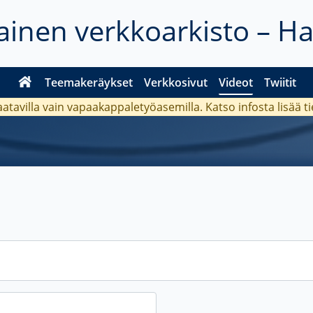
inen verkkoarkisto – H
Teemakeräykset
Verkkosivut
Videot
Twiitit
aatavilla vain vapaakappaletyöasemilla. Katso
infosta
lisää t