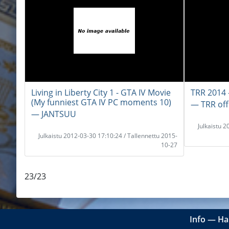
Living in Liberty City 1 - GTA IV Movie
TRR 2014 
(My funniest GTA IV PC moments 10)
― TRR offi
― JANTSUU
Julkaistu 
Julkaistu 2012-03-30 17:10:24 / Tallennettu 2015-
10-27
23/23
Info
―
Ha