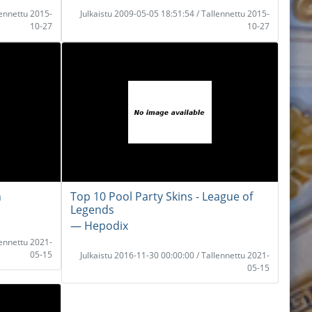
lennettu 2015-
Julkaistu 2009-05-05 18:51:54 / Tallennettu 2015-
10-27
10-27
n
Top 10 Pool Party Skins - League of
Legends
― Hepodix
lennettu 2021-
05-15
Julkaistu 2016-11-30 00:00:00 / Tallennettu 2021-
05-15