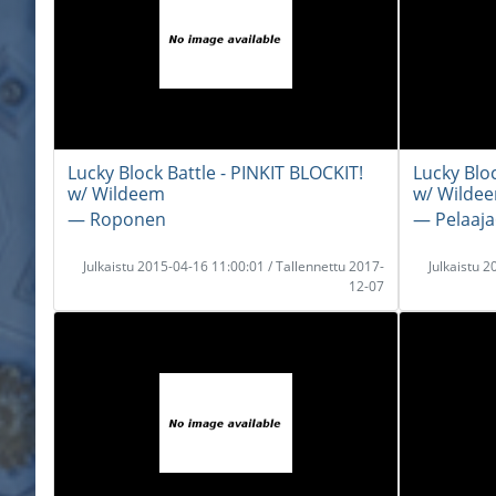
Lucky Block Battle - PINKIT BLOCKIT!
Lucky Bloc
w/ Wildeem
w/ Wilde
― Roponen
― Pelaaj
Julkaistu 2015-04-16 11:00:01 / Tallennettu 2017-
Julkaistu 
12-07