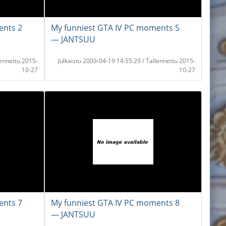
ents 2
My funniest GTA IV PC moments 5
― JANTSUU
lennettu 2015-
Julkaistu 2009-04-19 14:55:29 / Tallennettu 2015-
10-27
10-27
ents 7
My funniest GTA IV PC moments 8
― JANTSUU