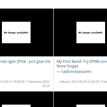
nen igen (P!nk - Just give me
My First Band: Try (P!NK-cov
Nova Stage)
― radionovasuomi
2013-06-21 00:00:00 / Tallennettu 2022-
Julkaistu 2014-06-04 13:26:29 / Tal
03-31