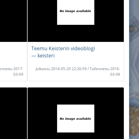
Teemu Keisterin videoblogi
― keisteri
lennettu 2017-
Julkaistu 2014-05-20 22:26:59 / Tallennettu 2016-
03-09
03-09