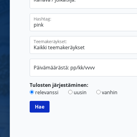
Hashtag:
Teemakeräykset:
Päivämäärästä: pp/kk/vvvv
Tulosten järjestäminen:
relevanssi
uusin
vanhin