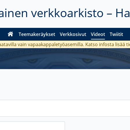
inen verkkoarkisto – H
Teemakeräykset
Verkkosivut
Videot
Twiitit
aatavilla vain vapaakappaletyöasemilla. Katso
infosta
lisää t