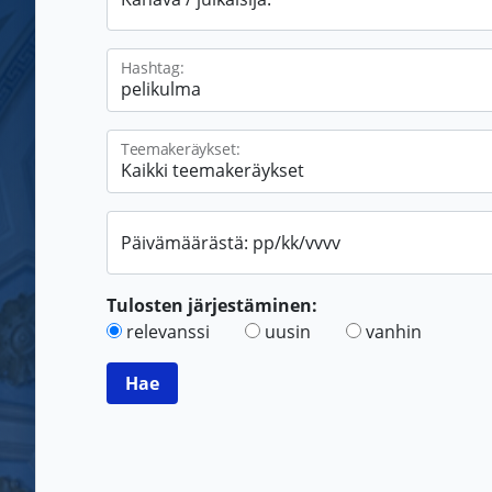
Hashtag:
Teemakeräykset:
Päivämäärästä: pp/kk/vvvv
Tulosten järjestäminen:
relevanssi
uusin
vanhin