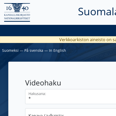
Suomala
Verkkoarkiston aineisto on s
Suomeksi
―
På svenska
―
In English
Videohaku
Hakusana:
Kanava / julkaisija: