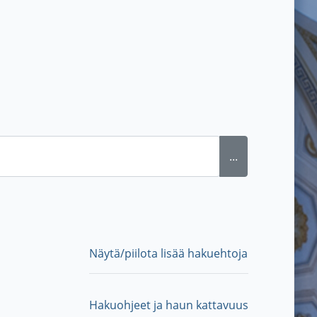
...
Näytä/piilota lisää hakuehtoja
Hakuohjeet ja haun kattavuus