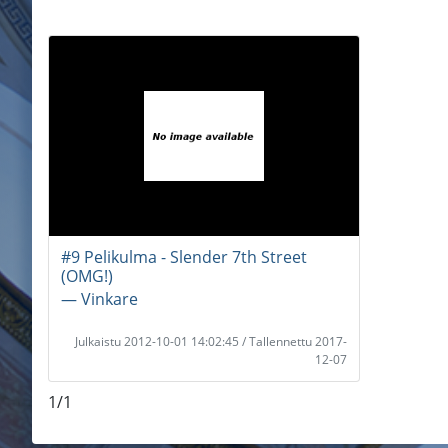
#9 Pelikulma - Slender 7th Street
(OMG!)
― Vinkare
Julkaistu 2012-10-01 14:02:45 / Tallennettu 2017-
12-07
1/1