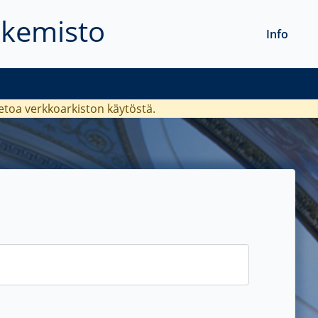
akemisto
Info
ietoa verkkoarkiston käytöstä.