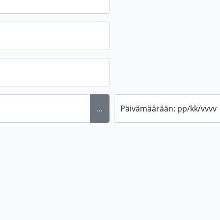
...
Päivämäärään: pp/kk/vvvv