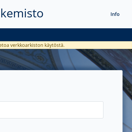
akemisto
Info
ietoa verkkoarkiston käytöstä.