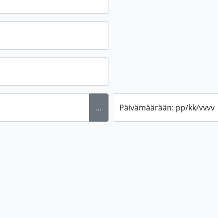
...
Päivämäärään: pp/kk/vvvv