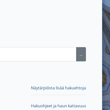
...
Näytä/piilota lisää hakuehtoja
Hakuohjeet ja haun kattavuus