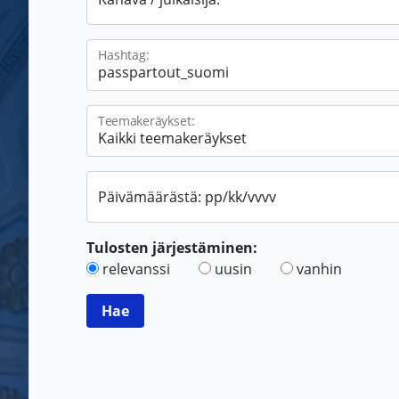
Hashtag:
Teemakeräykset:
Päivämäärästä: pp/kk/vvvv
Tulosten järjestäminen:
relevanssi
uusin
vanhin