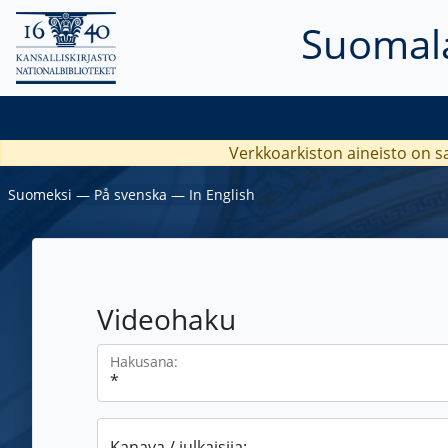
Suomala
Verkkoarkiston aineisto on s
Suomeksi
―
På svenska
―
In English
Videohaku
Hakusana:
Kanava / julkaisija: