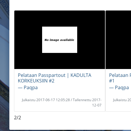
Pelataan Passpartout | KADULTA
Pelataan 
KORKEUKSIIN #2
#1
― Paqpa
― Paqpa
Julkaistu 2017-06-17 12:05:28 / Tallennettu 2017-
Julkaistu 
12-07
2/2