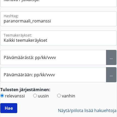
Hashtag:
Teemakeräykset:
Päivämäärästä: pp/kk/vvvv
...
Päivämäärään: pp/kk/vvvv
...
Tulosten järjestäminen:
relevanssi
uusin
vanhin
Näytä/piilota lisää hakuehtoja