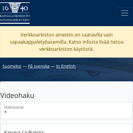
Verkkoarkiston aineisto on saatavilla vain
vapaakappaletyöasemilla. Katso
infosta
lisää tietoa
verkkoarkiston käytöstä.
Suomeksi
―
På svenska
―
In English
Videohaku
Hakusana:
Kanava / julkaisija: