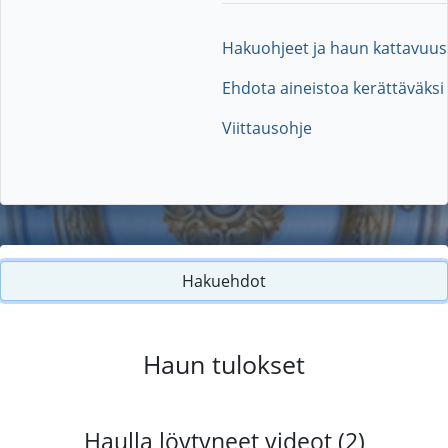
Hakuohjeet ja haun kattavuus
Ehdota aineistoa kerättäväksi
Viittausohje
Hakuehdot
Haun tulokset
Haulla löytyneet videot (2)