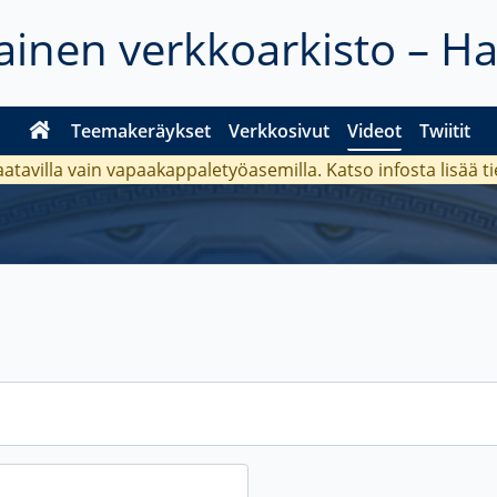
inen verkkoarkisto – H
Teemakeräykset
Verkkosivut
Videot
Twiitit
aatavilla vain vapaakappaletyöasemilla. Katso
infosta
lisää t