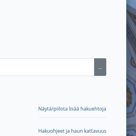
...
Näytä/piilota lisää hakuehtoja
Hakuohjeet ja haun kattavuus