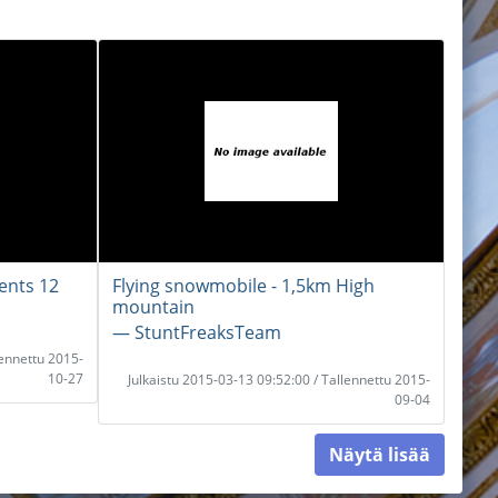
ents 12
Flying snowmobile - 1,5km High
mountain
― StuntFreaksTeam
lennettu 2015-
10-27
Julkaistu 2015-03-13 09:52:00 / Tallennettu 2015-
09-04
Näytä lisää