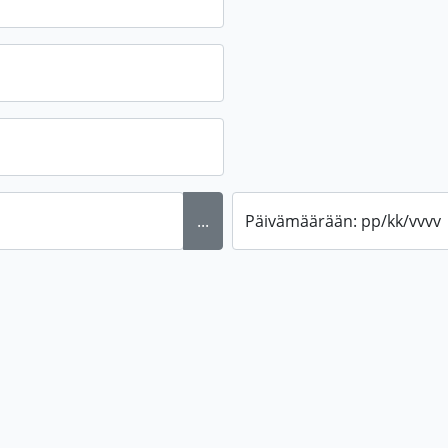
...
Päivämäärään: pp/kk/vvvv