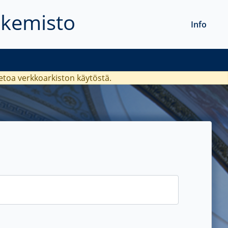
akemisto
Info
ietoa verkkoarkiston käytöstä.