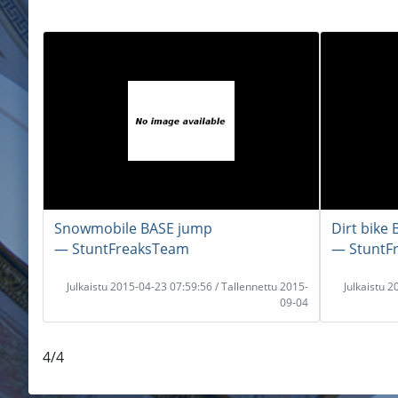
Snowmobile BASE jump
Dirt bike
― StuntFreaksTeam
― StuntF
Julkaistu 2015-04-23 07:59:56 / Tallennettu 2015-
Julkaistu 
09-04
4/4