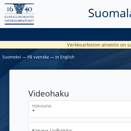
Suomala
Verkkoarkiston aineisto on s
Suomeksi
―
På svenska
―
In English
Videohaku
Hakusana:
Kanava / julkaisija: