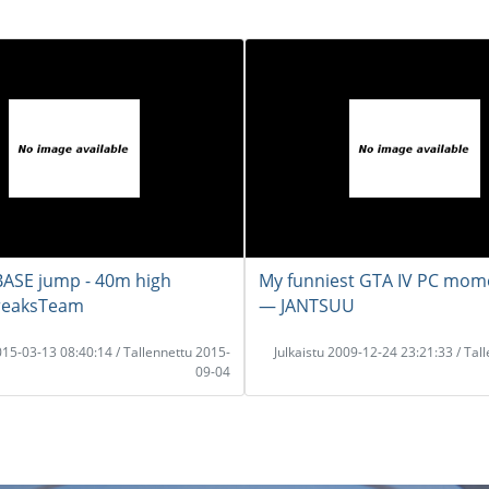
 BASE jump - 40m high
My funniest GTA IV PC mom
reaksTeam
― JANTSUU
2015-03-13 08:40:14 / Tallennettu 2015-
Julkaistu 2009-12-24 23:21:33 / Tal
09-04