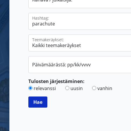
Hashtag:
Teemakeräykset:
Päivämäärästä: pp/kk/vvvv
Tulosten järjestäminen:
relevanssi
uusin
vanhin