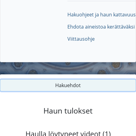
Hakuohjeet ja haun kattavuus
Ehdota aineistoa kerättäväksi
Viittausohje
Hakuehdot
Haun tulokset
Haulla löytyneet videot (1)