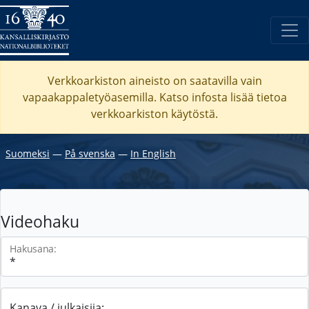
Verkkoarkiston aineisto on saatavilla vain
vapaakappaletyöasemilla. Katso
infosta
lisää tietoa
verkkoarkiston käytöstä.
Suomeksi
―
På svenska
―
In English
Videohaku
Hakusana:
Kanava / julkaisija: