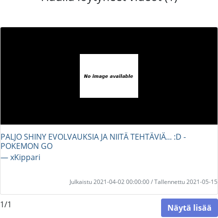
PALJO SHINY EVOLVAUKSIA JA NIITÄ TEHTÄVIÄ... :D -
POKEMON GO
― xKippari
Julkaistu 2021-04-02 00:00:00 / Tallennettu 2021-05-15
1/1
Näytä lisää