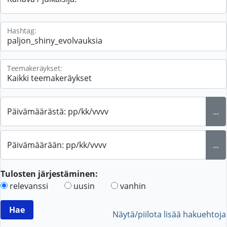
Hashtag:
Teemakeräykset:
Päivämäärästä: pp/kk/vvvv
...
Päivämäärään: pp/kk/vvvv
...
Tulosten järjestäminen:
relevanssi
uusin
vanhin
Näytä/piilota lisää hakuehtoja