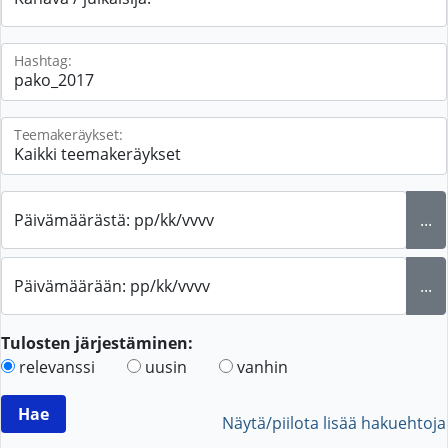
Hashtag:
Teemakeräykset:
Päivämäärästä: pp/kk/vvvv
...
Päivämäärään: pp/kk/vvvv
...
Tulosten järjestäminen:
relevanssi
uusin
vanhin
Näytä/piilota lisää hakuehtoja