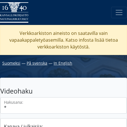
Verkkoarkiston aineisto on saatavilla vain
vapaakappaletyöasemilla. Katso
infosta
lisää tietoa
verkkoarkiston käytöstä.
Suomeksi
―
På svenska
―
In English
Videohaku
Hakusana:
Kanava / julkaisija: