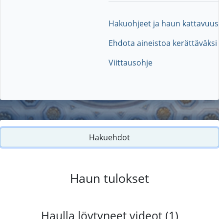
Hakuohjeet ja haun kattavuus
Ehdota aineistoa kerättäväksi
Viittausohje
Hakuehdot
Haun tulokset
Haulla löytyneet videot (1)