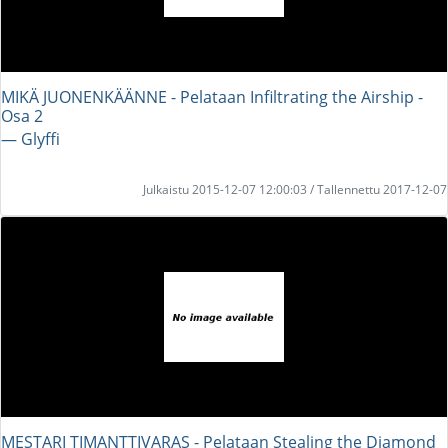
MIKÄ JUONENKÄÄNNE - Pelataan Infiltrating the Airship -
Osa 2
― Glyffi
Julkaistu 2015-12-07 12:00:03 / Tallennettu 2017-12-07
MESTARI TIMANTTIVARAS - Pelataan Stealing the Diamond