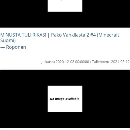
MINUSTA TULI RIKAS! | Pako Vankilasta 2 #4 (Minecraft
Suomi)
― Roponen
Julkaistu 2020-12-08 00:00:00 / Tallennettu 2021-05-12