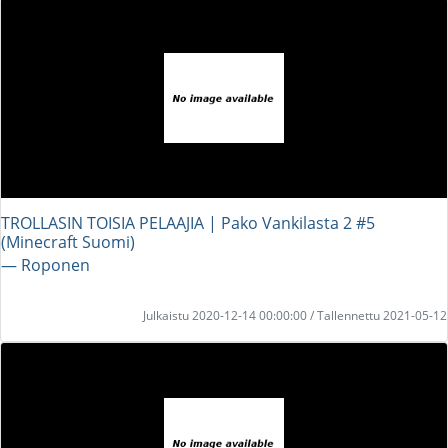
TROLLASIN TOISIA PELAAJIA | Pako Vankilasta 2 #5
(Minecraft Suomi)
― Roponen
Julkaistu 2020-12-14 00:00:00 / Tallennettu 2021-05-12