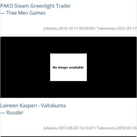
PAKO Steam Greenlight Trailer
― Tree Men Games
Julkaistu 2016-10-11 00:00:00 / Tallennettu 2021-05-17
Laineen Kasperi - Valtakunta
― Ruuder
Julkaistu 2012-06-20 14:10:47 / Tallennettu 2018-03-16