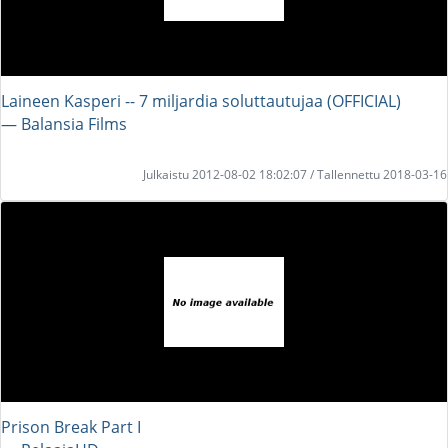
Laineen Kasperi -- 7 miljardia soluttautujaa (OFFICIAL)
― Balansia Films
Julkaistu 2012-08-02 18:02:07 / Tallennettu 2018-03-16
Prison Break Part I