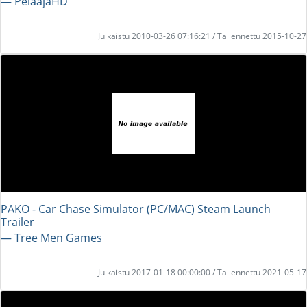
― PelaajaHD
Julkaistu 2010-03-26 07:16:21 / Tallennettu 2015-10-27
PAKO - Car Chase Simulator (PC/MAC) Steam Launch
Trailer
― Tree Men Games
Julkaistu 2017-01-18 00:00:00 / Tallennettu 2021-05-17