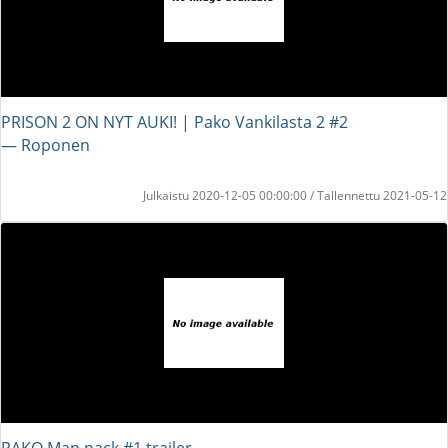
PRISON 2 ON NYT AUKI! | Pako Vankilasta 2 #2
― Roponen
Julkaistu 2020-12-05 00:00:00 / Tallennettu 2021-05-12
PAKO Map pack #1 trailer