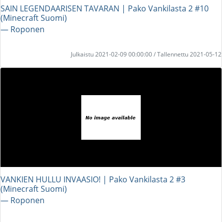
SAIN LEGENDAARISEN TAVARAN | Pako Vankilasta 2 #10
(Minecraft Suomi)
― Roponen
Julkaistu 2021-02-09 00:00:00 / Tallennettu 2021-05-12
VANKIEN HULLU INVAASIO! | Pako Vankilasta 2 #3
(Minecraft Suomi)
― Roponen