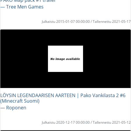
― Tree Men Games
Julkaistu 2015-01-07 00:00:00 / Tallennettu 2021-05-17
LÖYSIN LEGENDAARISEN AARTEEN | Pako Vankilasta 2 #6
(Minecraft Suomi)
― Roponen
Julkaistu 2020-12-17 00:00:00 / Tallennettu 2021-05-12