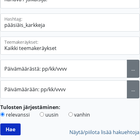
Hashtag:
Teemakeräykset:
Päivämäärästä: pp/kk/vvvv
...
Päivämäärään: pp/kk/vvvv
...
Tulosten järjestäminen:
relevanssi
uusin
vanhin
Näytä/piilota lisää hakuehtoja