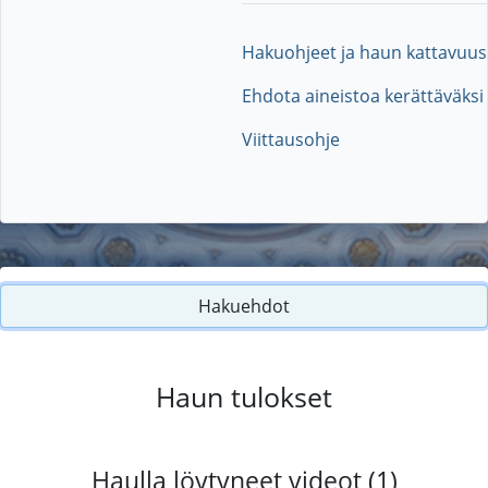
Hakuohjeet ja haun kattavuus
Ehdota aineistoa kerättäväksi
Viittausohje
Hakuehdot
Haun tulokset
Haulla löytyneet videot (1)