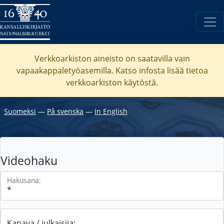
Verkkoarkiston aineisto on saatavilla vain
vapaakappaletyöasemilla. Katso
infosta
lisää tietoa
verkkoarkiston käytöstä.
Suomeksi
―
På svenska
―
In English
Videohaku
Hakusana:
Kanava / julkaisija: