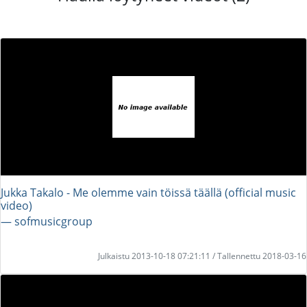
Jukka Takalo - Me olemme vain töissä täällä (official music
video)
― sofmusicgroup
Julkaistu 2013-10-18 07:21:11 / Tallennettu 2018-03-16