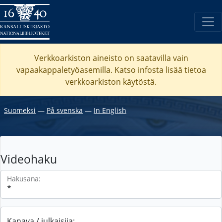
Verkkoarkiston aineisto on saatavilla vain
vapaakappaletyöasemilla. Katso
infosta
lisää tietoa
verkkoarkiston käytöstä.
Suomeksi
―
På svenska
―
In English
Videohaku
Hakusana:
Kanava / julkaisija: