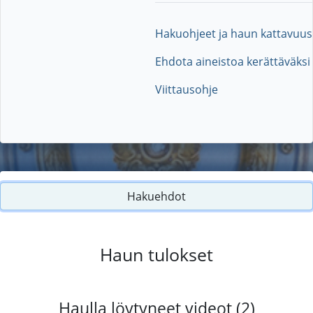
Hakuohjeet ja haun kattavuus
Ehdota aineistoa kerättäväksi
Viittausohje
Hakuehdot
Haun tulokset
Haulla löytyneet videot (2)