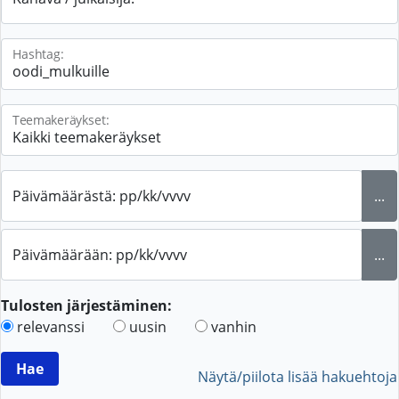
Hashtag:
Teemakeräykset:
Päivämäärästä: pp/kk/vvvv
...
Päivämäärään: pp/kk/vvvv
...
Tulosten järjestäminen:
relevanssi
uusin
vanhin
Näytä/piilota lisää hakuehtoja