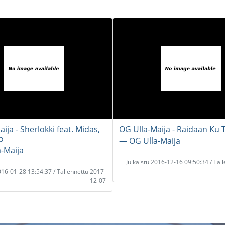
ija - Sherlokki feat. Midas,
OG Ulla-Maija - Raidaan Ku 
o
― OG Ulla-Maija
-Maija
Julkaistu 2016-12-16 09:50:34 / Tal
2016-01-28 13:54:37 / Tallennettu 2017-
12-07