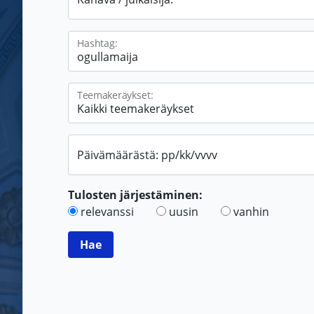
Hashtag:
Teemakeräykset:
Päivämäärästä: pp/kk/vvvv
Tulosten järjestäminen:
relevanssi
uusin
vanhin