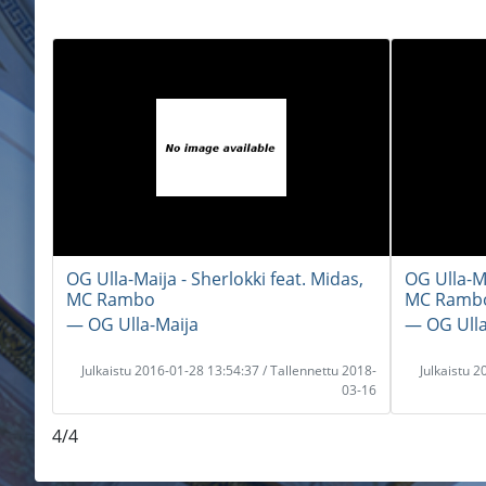
OG Ulla-Maija - Sherlokki feat. Midas,
OG Ulla-Ma
MC Rambo
MC Ramb
― OG Ulla-Maija
― OG Ulla
Julkaistu 2016-01-28 13:54:37 / Tallennettu 2018-
Julkaistu 
03-16
4/4