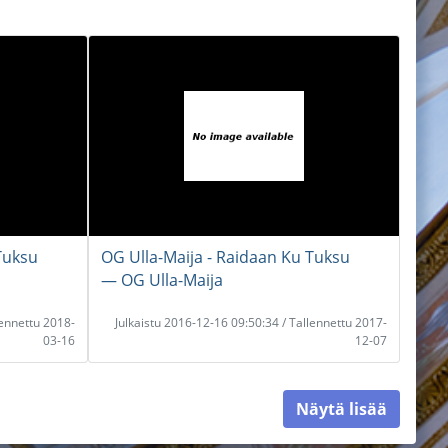
Tuksu
OG Ulla-Maija - Raidaan Ku Tuksu
― OG Ulla-Maija
lennettu 2018-
Julkaistu 2016-12-16 09:50:34 / Tallennettu 2017-
03-16
12-07
Näytä lisää