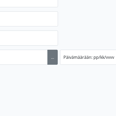
...
Päivämäärään: pp/kk/vvvv