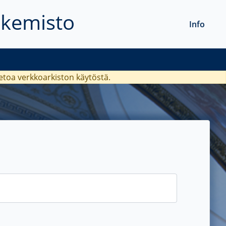
akemisto
Info
ietoa verkkoarkiston käytöstä.