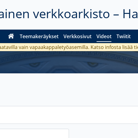
inen verkkoarkisto – H
Teemakeräykset
Verkkosivut
Videot
Twiitit
aatavilla vain vapaakappaletyöasemilla. Katso
infosta
lisää t