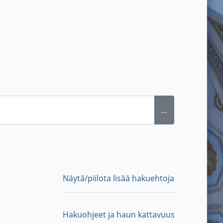
...
Näytä/piilota lisää hakuehtoja
Hakuohjeet ja haun kattavuus