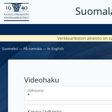
Suomala
Verkkoarkiston aineisto on s
Suomeksi
―
På svenska
―
In English
Videohaku
Hakusana:
Kanava / julkaisija: