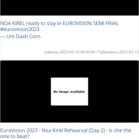
NOA KIREL ready to slay in EUROVISION SEMI FINAL
#eurovision2023
― Uni Dash Corn
Julkaistu 2023-05-10 00:00:00 / Tallennettu 2023-05-15
Eurovision 2023 - Noa Kirel Rehearsal (Day 2) - is she the
one to beat?