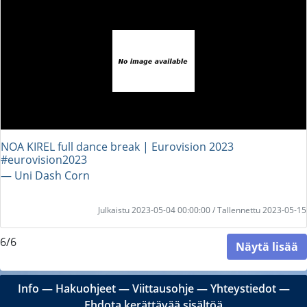
NOA KIREL full dance break | Eurovision 2023
#eurovision2023
― Uni Dash Corn
Julkaistu 2023-05-04 00:00:00 / Tallennettu 2023-05-15
6/6
Näytä lisää
Info
―
Hakuohjeet
―
Viittausohje
―
Yhteystiedot
―
Ehdota kerättävää sisältöä