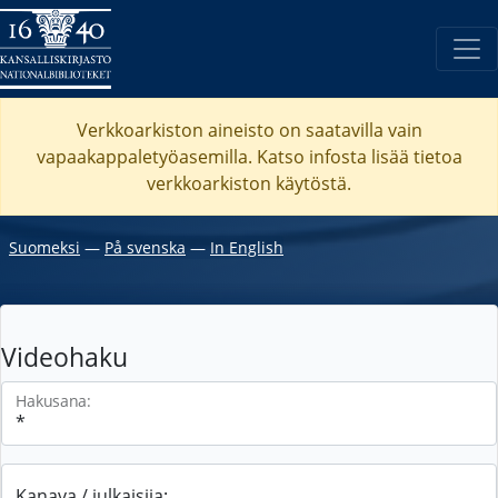
Verkkoarkiston aineisto on saatavilla vain
vapaakappaletyöasemilla. Katso
infosta
lisää tietoa
verkkoarkiston käytöstä.
Suomeksi
―
På svenska
―
In English
Videohaku
Hakusana:
Kanava / julkaisija: