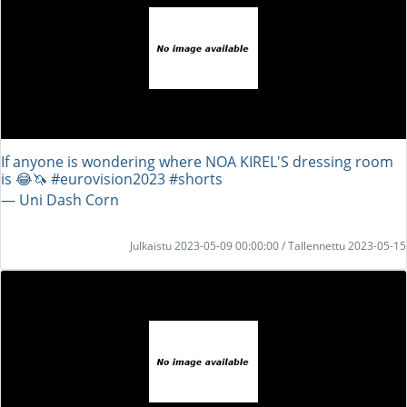
If anyone is wondering where NOA KIREL'S dressing room
is 😂🦄 #eurovision2023 #shorts
― Uni Dash Corn
Julkaistu 2023-05-09 00:00:00 / Tallennettu 2023-05-15