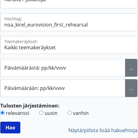
Hashtag:
Teemakeräykset:
Päivämäärästä: pp/kk/vvvv
...
Päivämäärään: pp/kk/vvvv
...
Tulosten järjestäminen:
relevanssi
uusin
vanhin
Näytä/piilota lisää hakuehtoja