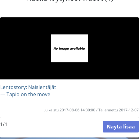
Lentostory: Naislentäjät
― Tapio on the move
Julkaistu 2017-08-06 14:30:00 / Tallennettu 2017-12-07
1/1
Näytä lisää