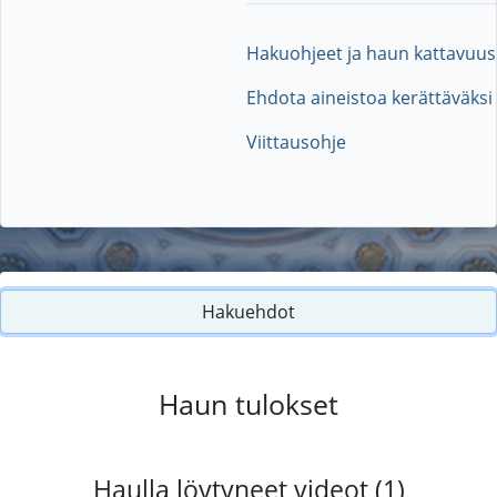
Hakuohjeet ja haun kattavuus
Ehdota aineistoa kerättäväksi
Viittausohje
Hakuehdot
Haun tulokset
Haulla löytyneet videot (1)