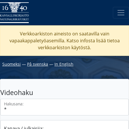
Verkkoarkiston aineisto on saatavilla vain
vapaakappaletyöasemilla. Katso
infosta
lisää tietoa
verkkoarkiston käytöstä.
Suomeksi
―
På svenska
―
In English
Videohaku
Hakusana:
Kanava / julkaisija: