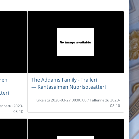
ren
The Addams Family - Traileri
― Rantasalmen Nuorisoteatteri
teri
Julkaistu 2020-03-27 00:00:00 / Tallennettu 2023-
08-10
lennettu 2023-
08-10