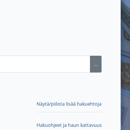
...
Näytä/piilota lisää hakuehtoja
Hakuohjeet ja haun kattavuus