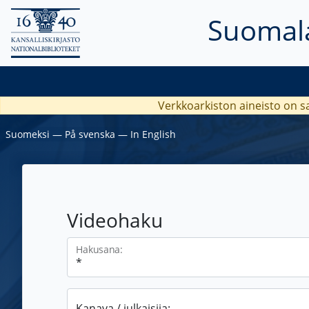
Suomala
Verkkoarkiston aineisto on s
Suomeksi
―
På svenska
―
In English
Videohaku
Hakusana:
Kanava / julkaisija: