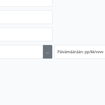
...
Päivämäärään: pp/kk/vvvv