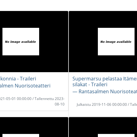
konnia - Traileri
Supermarsu pelastaa Itäme
silakat - Traileri
lmen Nuorisoteatteri
― Rantasalmen Nuorisoteat
2021-05-01 00:00:00 / Tallennettu 2023-
08-10
Julkaistu 2019-11-06 00:00:00 / Tal