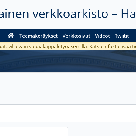
inen verkkoarkisto – H
Teemakeräykset
Verkkosivut
Videot
Twiitit
aatavilla vain vapaakappaletyöasemilla. Katso
infosta
lisää t