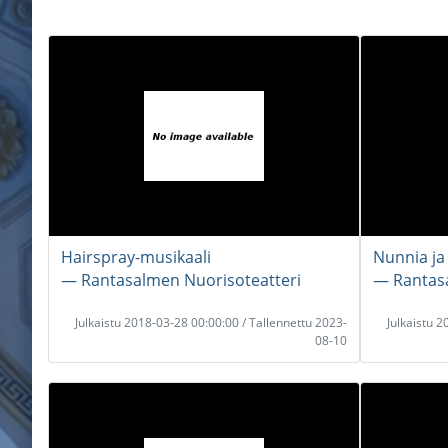
Hairspray-musikaali
Nunnia ja 
― Rantasalmen Nuorisoteatteri
― Rantasa
Julkaistu 2018-03-28 00:00:00 / Tallennettu 2023-
Julkaistu 
08-10