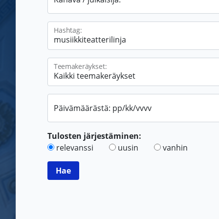
Hashtag:
Teemakeräykset:
Päivämäärästä: pp/kk/vvvv
Tulosten järjestäminen:
relevanssi
uusin
vanhin