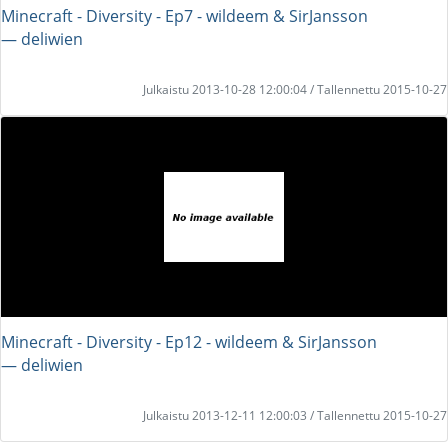
Minecraft - Diversity - Ep7 - wildeem & SirJansson
― deliwien
Julkaistu 2013-10-28 12:00:04 / Tallennettu 2015-10-27
Minecraft - Diversity - Ep12 - wildeem & SirJansson
― deliwien
Julkaistu 2013-12-11 12:00:03 / Tallennettu 2015-10-27