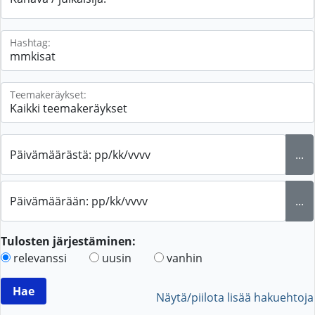
Hashtag:
Teemakeräykset:
Päivämäärästä: pp/kk/vvvv
...
Päivämäärään: pp/kk/vvvv
...
Tulosten järjestäminen:
relevanssi
uusin
vanhin
Näytä/piilota lisää hakuehtoja