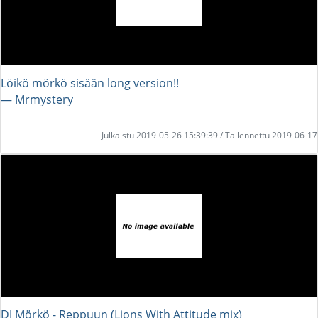
Löikö mörkö sisään long version!!
― Mrmystery
Julkaistu 2019-05-26 15:39:39 / Tallennettu 2019-06-17
DJ Mörkö - Reppuun (Lions With Attitude mix)