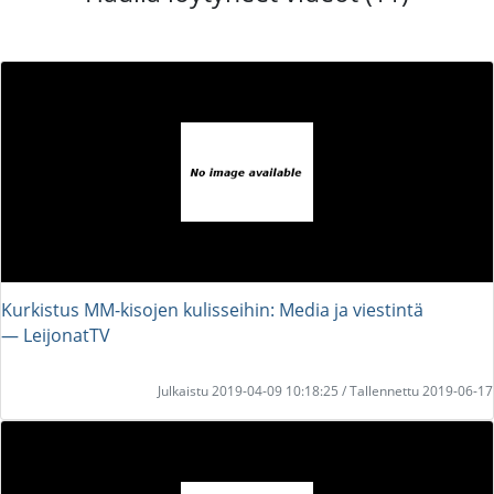
Kurkistus MM-kisojen kulisseihin: Media ja viestintä
― LeijonatTV
Julkaistu 2019-04-09 10:18:25 / Tallennettu 2019-06-17