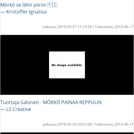
Mörkö se lähti piiriin 🇫🇮
― Kristoffer Ignatius
Julkaistu 2019-05-27 11:19:54 / Tallennettu 2019-06-17
Tuottaja-Salonen - MÖRKÖ PAINAA REPPUUN
― LS Creative
Julkaistu 2019-05-26 09:01:04 / Tallennettu 2019-06-17