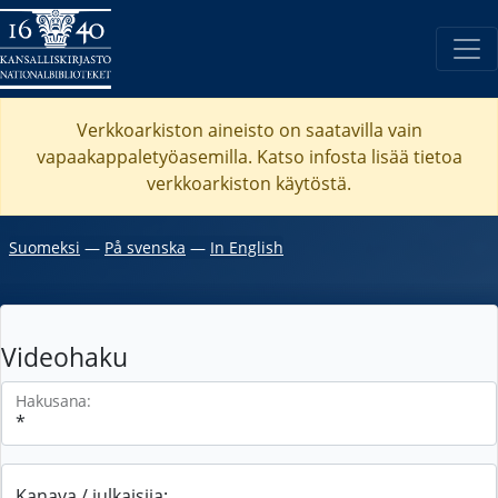
Verkkoarkiston aineisto on saatavilla vain
vapaakappaletyöasemilla. Katso
infosta
lisää tietoa
verkkoarkiston käytöstä.
Suomeksi
―
På svenska
―
In English
Videohaku
Hakusana:
Kanava / julkaisija: