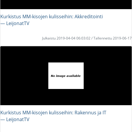
Kurkistus MM-kisojen kulisseihin: Akkreditointi
― LeijonatTV
Julkaistu 2019-04-04 06:03:02 / Tallennettu 2019-06-17
Kurkistus MM-kisojen kulisseihin: Rakennus ja IT
― LeijonatTV