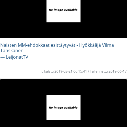
Naisten MM-ehdokkaat esittäytyvät - Hyökkääjä Vilma
Tanskanen
― LeijonatTV
Julkaistu 2019-03-21 06:15:41 / Tallennettu 2019-06-17