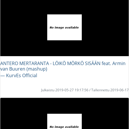
ANTERO MERTARANTA - LÖIKÖ MÖRKÖ SISÄÄN feat. Armin
van Buuren (mashup)
― KurvEs Official
Julkaistu 2019-05-27 19:17:56 / Tallennettu 2019-06-17