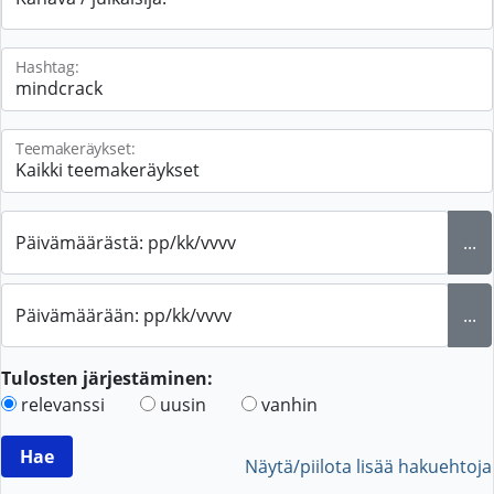
Hashtag:
Teemakeräykset:
Päivämäärästä: pp/kk/vvvv
...
Päivämäärään: pp/kk/vvvv
...
Tulosten järjestäminen:
relevanssi
uusin
vanhin
Näytä/piilota lisää hakuehtoja