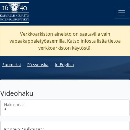
Verkkoarkiston aineisto on saatavilla vain
vapaakappaletyöasemilla. Katso
infosta
lisää tietoa
verkkoarkiston käytöstä.
Suomeksi
―
På svenska
―
In English
Videohaku
Hakusana:
Kanava / julkaisija: