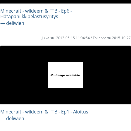
Minecraft - wildeem & FTB - Ep6 -
Hätäpaniikkipelastusyritys
― deliwien
Julkaistu 2013-05-15 11:04:54 / Tallennettu 2015-10-27
Minecraft - wildeem & FTB - Ep1 - Aloitus
― deliwien