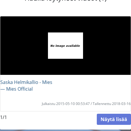
Saska Helmikallio - Mies
― Mies Official
Julkaistu 2015-05-10 00:53:47 / Tallennettu 2018-03-16
1/1
Näytä lisää