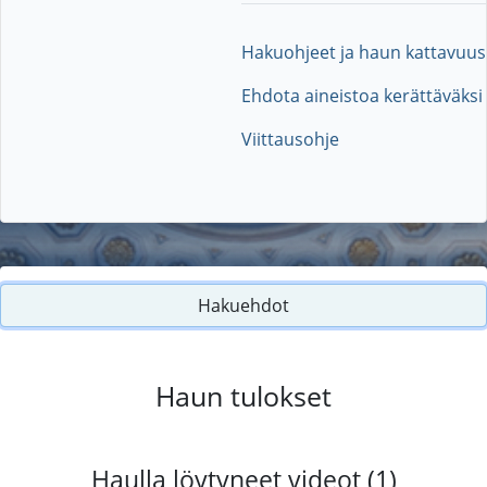
Hakuohjeet ja haun kattavuus
Ehdota aineistoa kerättäväksi
Viittausohje
Hakuehdot
Haun tulokset
Haulla löytyneet videot (1)