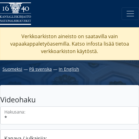
Verkkoarkiston aineisto on saatavilla vain
vapaakappaletyöasemilla. Katso
infosta
lisää tietoa
verkkoarkiston käytöstä.
Suomeksi
―
På svenska
―
In English
Videohaku
Hakusana:
Kanava / julkaisija: