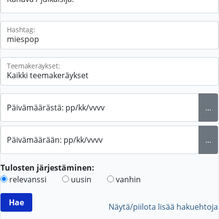
Hashtag:
Teemakeräykset:
Päivämäärästä: pp/kk/vvvv
...
Päivämäärään: pp/kk/vvvv
...
Tulosten järjestäminen:
relevanssi
uusin
vanhin
Näytä/piilota lisää hakuehtoja