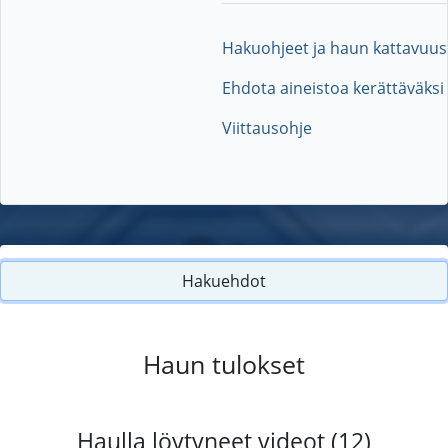
Hakuohjeet ja haun kattavuus
Ehdota aineistoa kerättäväksi
Viittausohje
Hakuehdot
Haun tulokset
Haulla löytyneet videot (12)