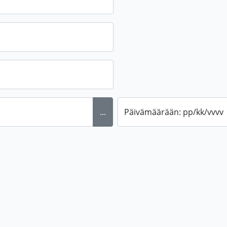
...
Päivämäärään: pp/kk/vvvv