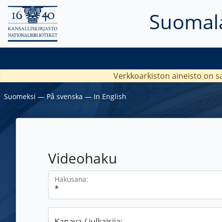
Suomala
Verkkoarkiston aineisto on s
Suomeksi
―
På svenska
―
In English
Videohaku
Hakusana:
Kanava / julkaisija: