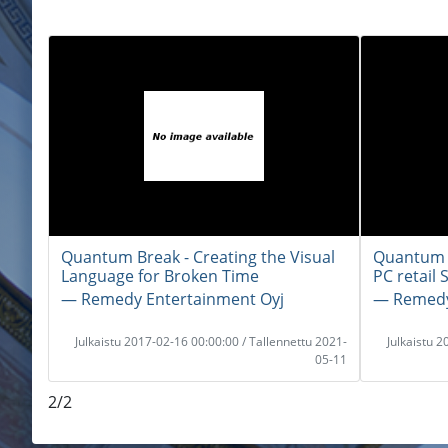
Quantum Break - Creating the Visual
Quantum 
Language for Broken Time
PC retail
― Remedy Entertainment Oyj
― Remedy
Julkaistu 2017-02-16 00:00:00 / Tallennettu 2021-
Julkaistu 
05-11
2/2