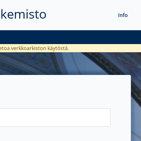
akemisto
Info
ietoa verkkoarkiston käytöstä.