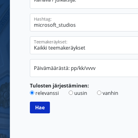
Hashtag:
Teemakeräykset:
Päivämäärästä: pp/kk/vvvv
Tulosten järjestäminen:
relevanssi
uusin
vanhin