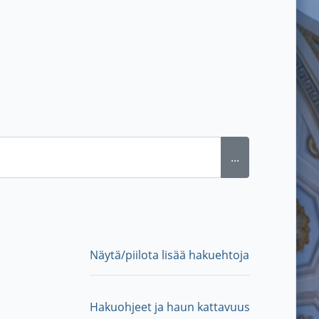
...
Näytä/piilota lisää hakuehtoja
Hakuohjeet ja haun kattavuus