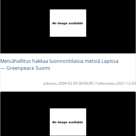
Metsähallitus hakkaa luonnontilaisia metsiä Lapissa
― Greenpeace Suomi
Julkaistu 2009-02-05 00:00:00 / Tallennettu 2021-12-03