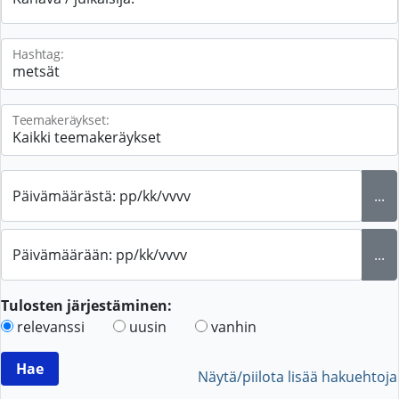
Hashtag:
Teemakeräykset:
Päivämäärästä: pp/kk/vvvv
...
Päivämäärään: pp/kk/vvvv
...
Tulosten järjestäminen:
relevanssi
uusin
vanhin
Näytä/piilota lisää hakuehtoja