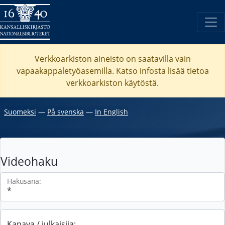
Verkkoarkiston aineisto on saatavilla vain
vapaakappaletyöasemilla. Katso
infosta
lisää tietoa
verkkoarkiston käytöstä.
Suomeksi
―
På svenska
―
In English
Videohaku
Hakusana:
Kanava / julkaisija: