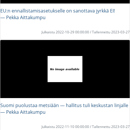
EU:n ennallistamisasetukselle on sanottava jyrkkä EI!
― Pekka Aittakumpu
Julkaistu 2022-10-29 00:00:00 / Tallennettu 2023-03-27
Suomi puolustaa metsiään — hallitus tuli keskustan linjalle
― Pekka Aittakumpu
Julkaistu 2022-11-10 00:00:00 / Tallennettu 2023-03-27