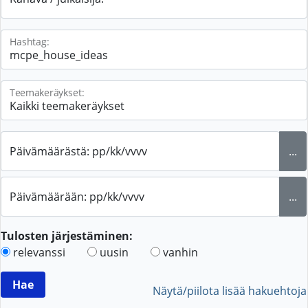
Hashtag:
Teemakeräykset:
Päivämäärästä: pp/kk/vvvv
...
Päivämäärään: pp/kk/vvvv
...
Tulosten järjestäminen:
relevanssi
uusin
vanhin
Näytä/piilota lisää hakuehtoja