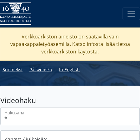
Verkkoarkiston aineisto on saatavilla vain
vapaakappaletyöasemilla. Katso
infosta
lisää tietoa
verkkoarkiston käytöstä.
Suomeksi
―
På svenska
―
In English
Videohaku
Hakusana:
Kanava / julkaisija: