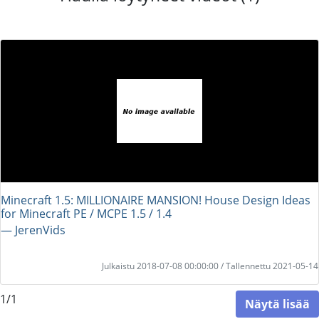
Minecraft 1.5: MILLIONAIRE MANSION! House Design Ideas
for Minecraft PE / MCPE 1.5 / 1.4
― JerenVids
Julkaistu 2018-07-08 00:00:00 / Tallennettu 2021-05-14
1/1
Näytä lisää