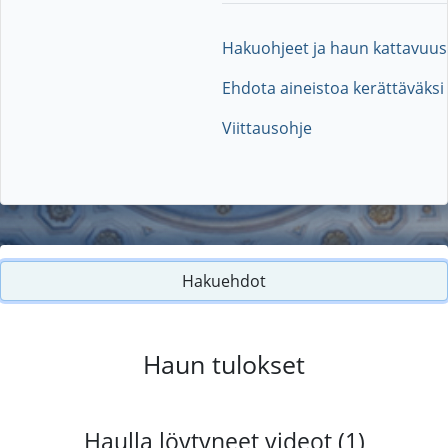
Hakuohjeet ja haun kattavuus
Ehdota aineistoa kerättäväksi
Viittausohje
Hakuehdot
Haun tulokset
Haulla löytyneet videot (1)