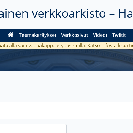
inen verkkoarkisto – H
Teemakeräykset
Verkkosivut
Videot
Twiitit
aatavilla vain vapaakappaletyöasemilla. Katso
infosta
lisää t