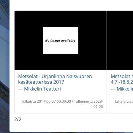
Metsolat - Urjanlinna Naisvuoren
Metsolat 
kesäteatterissa 2017
4.7.-18.8.
― Mikkelin Teatteri
― Mikkeli
Julkaistu 2017-06-07 00:00:00 / Tallennettu 2023-
Julkaistu 
07-28
2/2