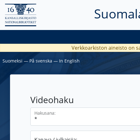
Suomala
Verkkoarkiston aineisto on s
Suomeksi
―
På svenska
―
In English
Videohaku
Hakusana:
Kanava / julkaisija: