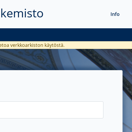
akemisto
Info
ietoa verkkoarkiston käytöstä.