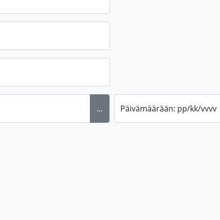
...
Päivämäärään: pp/kk/vvvv