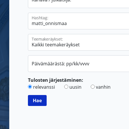
Hashtag:
Teemakeräykset:
Päivämäärästä: pp/kk/vvvv
Tulosten järjestäminen:
relevanssi
uusin
vanhin