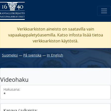
Verkkoarkiston aineisto on saatavilla vain
vapaakappaletyöasemilla. Katso
infosta
lisää tietoa
verkkoarkiston käytöstä.
Suomeksi
―
På svenska
―
In English
Videohaku
Hakusana:
Kanava / julkaisija: