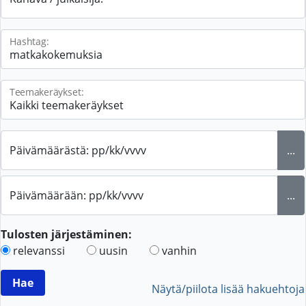
Hashtag:
Teemakeräykset:
Päivämäärästä: pp/kk/vvvv
...
Päivämäärään: pp/kk/vvvv
...
Tulosten järjestäminen:
relevanssi
uusin
vanhin
Näytä/piilota lisää hakuehtoja