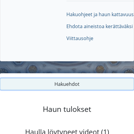
Hakuohjeet ja haun kattavuus
Ehdota aineistoa kerättäväksi
Viittausohje
Hakuehdot
Haun tulokset
Haulla löytyneet videot (1)